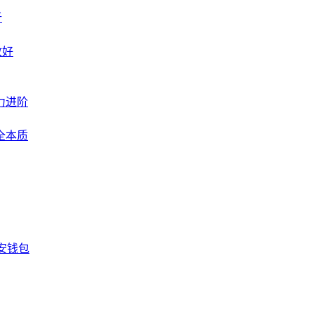
析
收好
力进阶
全本质
安钱包