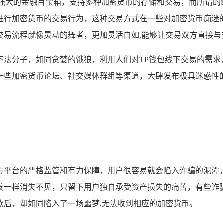
能强大的金融百宝箱，支持多种加密货币的存储和交易，而所谓的
进行加密货币的交易行为，这种交易方式在一些对加密货币痴迷
交易流程就像灵动的舞者，更加灵活自如,能够让交易双方直接与
法分子，如同贪婪的饿狼，利用人们对TP钱包线下交易的需求，
一些加密货币论坛、社交媒体群组等渠道，大肆发布极具迷惑性的
方平台的严格监管和有力保障，用户很容易就会陷入诈骗的泥潭
发一样消失不见，只留下用户独自承受资产损失的痛苦，有些诈
款后，却如同陷入了一场噩梦,无法收到相应的加密货币。