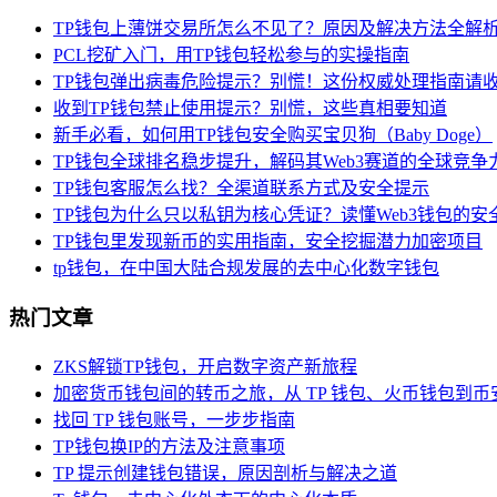
TP钱包上薄饼交易所怎么不见了？原因及解决方法全解
PCL挖矿入门，用TP钱包轻松参与的实操指南
TP钱包弹出病毒危险提示？别慌！这份权威处理指南请
收到TP钱包禁止使用提示？别慌，这些真相要知道
新手必看，如何用TP钱包安全购买宝贝狗（Baby Doge）
TP钱包全球排名稳步提升，解码其Web3赛道的全球竞争
TP钱包客服怎么找？全渠道联系方式及安全提示
TP钱包为什么只以私钥为核心凭证？读懂Web3钱包的安
TP钱包里发现新币的实用指南，安全挖掘潜力加密项目
tp钱包，在中国大陆合规发展的去中心化数字钱包
热门文章
ZKS解锁TP钱包，开启数字资产新旅程
加密货币钱包间的转币之旅，从 TP 钱包、火币钱包到币
找回 TP 钱包账号，一步步指南
TP钱包换IP的方法及注意事项
TP 提示创建钱包错误，原因剖析与解决之道