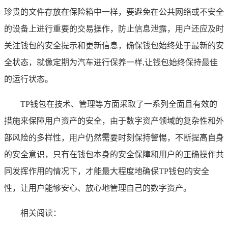
珍贵的文件存放在保险箱中一样，要避免在公共网络或不安全
的设备上进行重要的交易操作，防止信息泄露，用户还应及时
关注钱包的安全提示和更新信息，确保钱包始终处于最新的安
全状态，就像定期为汽车进行保养一样,让钱包始终保持最佳
的运行状态。
TP钱包在技术、管理等方面采取了一系列全面且有效的
措施来保障用户资产的安全，由于数字资产领域的复杂性和外
部风险的多样性，用户仍然需要时刻保持警惕，不断提高自身
的安全意识，只有在钱包本身的安全保障和用户的正确操作共
同发挥作用的情况下，才能最大程度地确保TP钱包的安全
性，让用户能够安心、放心地管理自己的数字资产。
相关阅读：