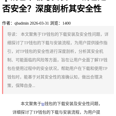
否安全？深度剖析其安全性
作者：qbadmin
2026-03-31
浏览：1400
导读：
本文聚焦于TP钱包的下载安装及安全性问题，详
细探讨了TP钱包的下载与安装流程，为用户提供操作指
引，对TP钱包的安全性进行深度剖析，分析其安全机
制、可能面临的风险等方面，旨在让用户全面了解TP钱
包在使用过程中的安全状况，帮助用户在下载和使用TP
钱包时，能基于对其安全性的准确认知，做出合理决
策，保障自身...
本文聚焦于
tp
钱包的下载安装及安全性问题，
详细探讨了TP钱包的下载与安装流程，为用户提