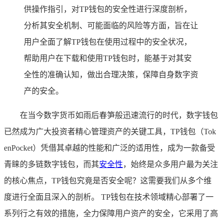
供操作指引，对TP钱包的安全性进行深度剖析，
分析其安全机制、可能面临的风险等方面，旨在让
用户全面了解TP钱包在使用过程中的安全状况，
帮助用户在下载和使用TP钱包时，能基于对其安
全性的准确认知，做出合理决策，保障自身数字资
产的安全。
在当今数字货币如雨后春笋般迅速流行的时代，数字钱包
已然成为广大投资者精心管理资产的关键工具，TP钱包（Tok
enPocket）凭借其卓越的性能和广泛的适用性，成为一款备受
青睐的多链数字钱包，而其
安全性
，始终是众多用户最为关注
的核心焦点，TP钱包究竟是否安全呢？这需要我们从多个维
度进行全面且深入的剖析。 TP钱包在技术领域精心部署了一
系列行之有效的措施，全力保障用户资产的安全，它采用了高