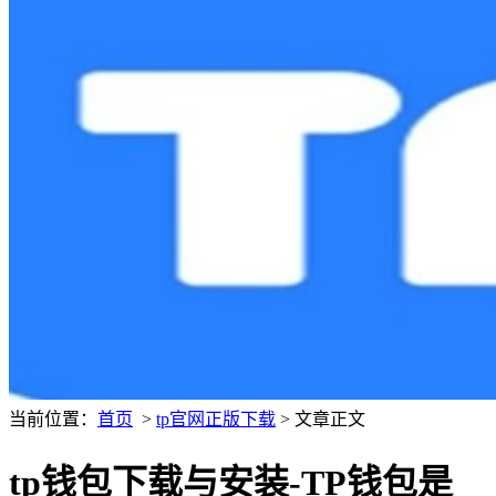
当前位置：
首页
>
tp官网正版下载
> 文章正文
tp钱包下载与安装-TP钱包是