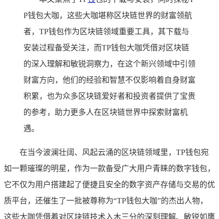
P钱包大咖，这些大咖堪称区块链世界的财富领航
者，TP钱包作为区块链领域重要工具，其下载与
安装过程备受关注，而TP钱包大咖凭借对区块链
的深入理解和敏锐洞察力，在这个新兴领域中引领
财富方向，他们的经验和智慧不仅影响着自身财富
积累，也为众多区块链爱好者和投资者提供了宝贵
的参考，助力更多人在区块链世界中探索财富机
遇。
在当今波澜壮阔、风起云涌的区块链领域里，TP钱包宛
如一颗璀璨的明星，作为一款备受广大用户青睐的数字钱包，
它不仅为用户搭建起了便捷且安全的数字资产存储与交易的优
质平台，还催生了一批被尊称为“TP钱包大咖”的杰出人物，
这些大咖凭借着对区块链技术入木三分的深刻理解、敏锐如鹰