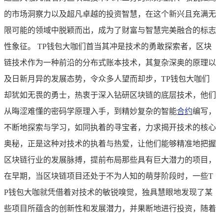
的市场洞察力以及超凡卓越的投资智慧，在这个新兴且充满无
限可能的领域中脱颖而出，成为了财富与智慧完美融合的标志
性象征。 TP钱包大咖们首当其冲是技术的勇敢探索者，区块
链技术作为一种前沿的分布式账本技术，其复杂深奥的原理以
及日新月异的发展态势，令众多人望而却步，TP钱包大咖们
却犹如无畏的勇士，热衷于深入钻研区块链的底层技术，他们
从晦涩难懂的密码学原理入手，到精妙复杂的智能
合约
编写，
不断地探索与学习，如同执着的寻宝者，力求揭开技术的核心
奥秘，正是这种对技术的执着与热爱，让他们能够精准地把握
区块链行业的发展脉搏，提前布局那些具有巨大潜力的项目，
在早期，当区块链项目还处于不为人知的萌芽阶段时，一些T
P钱包大咖就凭借着对技术的敏锐嗅觉，独具慧眼地发现了某
些项目所蕴含的创新性和发展潜力，并果断地进行投资，随着