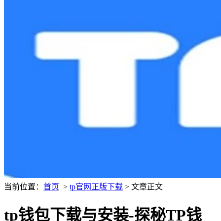
当前位置：
首页
>
tp官网正版下载
> 文章正文
tp钱包下载与安装-探秘TP钱