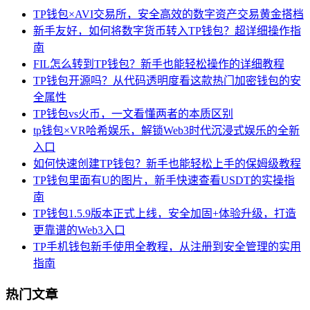
TP钱包×AVI交易所，安全高效的数字资产交易黄金搭档
新手友好，如何将数字货币转入TP钱包？超详细操作指
南
FIL怎么转到TP钱包？新手也能轻松操作的详细教程
TP钱包开源吗？从代码透明度看这款热门加密钱包的安
全属性
TP钱包vs火币，一文看懂两者的本质区别
tp钱包×VR哈希娱乐，解锁Web3时代沉浸式娱乐的全新
入口
如何快速创建TP钱包？新手也能轻松上手的保姆级教程
TP钱包里面有U的图片，新手快速查看USDT的实操指
南
TP钱包1.5.9版本正式上线，安全加固+体验升级，打造
更靠谱的Web3入口
TP手机钱包新手使用全教程，从注册到安全管理的实用
指南
热门文章