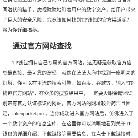
同潜伏的猎手，虎视眈眈地盯着用户的数字资产，给用户带来
了巨大的安全风险，究竟该如何找到TP钱包的官方渠道呢？
将为你详细揭秘。
通过官方网站查找
TP钱包拥有自己专属的官方网站，这无疑是获取官方信
息最直接、最可靠的途径，就像在茫茫大海中找到一座明亮的
灯塔，你可以在主流的搜索引擎，如百度、谷歌等，输入“TP
钱包官方网站”，在众多的搜索结果中，一定要火眼金睛地识
别带有官方认证标识的网站，官方网站的网址较为简洁且固
定，tokenpocket.pro ，当你成功进入官方网站后，仿佛进入了
一个数字资产的信息宝库，在这里你可以清晰地看到关于TP
钱包的详细介绍、下载链接等重要信息，在点击下载链接时，