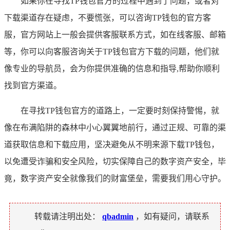
如果你在寻找TP钱包官方的过程中遇到了问题，或者对
下载渠道存在疑虑，不要慌张，可以咨询TP钱包的官方客
服，官方网站上一般会提供客服联系方式，如在线客服、邮箱
等，你可以向客服咨询关于TP钱包官方下载的问题，他们就
像专业的导航员，会为你提供准确的信息和指导,帮助你顺利
找到官方渠道。
在寻找TP钱包官方的道路上，一定要时刻保持警惕，就
像在布满陷阱的森林中小心翼翼地前行，通过正规、可靠的渠
道获取信息和下载应用，坚决避免从不明来源下载TP钱包，
以免遭受诈骗和安全风险，切实保障自己的数字资产安全，毕
竟，数字资产安全就像我们的财富堡垒，需要我们用心守护。
转载请注明出处：
qbadmin
，如有疑问，请联系