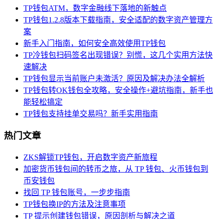
TP钱包ATM，数字金融线下落地的新触点
TP钱包1.2.8版本下载指南，安全适配的数字资产管理方
案
新手入门指南，如何安全高效使用TP钱包
TP冷钱包扫码签名出现错误？别慌，这几个实用方法快
速解决
TP钱包显示当前账户未激活？原因及解决办法全解析
TP钱包转OK钱包全攻略，安全操作+避坑指南，新手也
能轻松搞定
TP钱包支持挂单交易吗？新手实用指南
热门文章
ZKS解锁TP钱包，开启数字资产新旅程
加密货币钱包间的转币之旅，从 TP 钱包、火币钱包到
币安钱包
找回 TP 钱包账号，一步步指南
TP钱包换IP的方法及注意事项
TP 提示创建钱包错误，原因剖析与解决之道