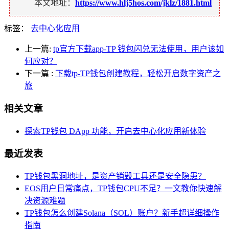
本文地址：
https://www.hlj5hos.com/jklz/1881.html
标签：
去中心化应用
上一篇:
tp官方下载app-TP 钱包闪兑无法使用，用户该如
何应对？
下一篇
:
下载tp-TP钱包创建教程，轻松开启数字资产之
旅
相关文章
探索TP钱包 DApp 功能，开启去中心化应用新体验
最近发表
TP钱包黑洞地址，是资产销毁工具还是安全隐患？
EOS用户日常痛点，TP钱包CPU不足？一文教你快速解
决资源难题
TP钱包怎么创建Solana（SOL）账户？新手超详细操作
指南