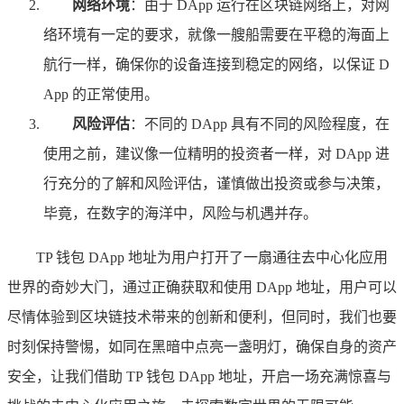
网络环境
：由于 DApp 运行在区块链网络上，对网
络环境有一定的要求，就像一艘船需要在平稳的海面上
航行一样，确保你的设备连接到稳定的网络，以保证 D
App 的正常使用。
风险评估
：不同的 DApp 具有不同的风险程度，在
使用之前，建议像一位精明的投资者一样，对 DApp 进
行充分的了解和风险评估，谨慎做出投资或参与决策，
毕竟，在数字的海洋中，风险与机遇并存。
TP 钱包 DApp 地址为用户打开了一扇通往去中心化应用
世界的奇妙大门，通过正确获取和使用 DApp 地址，用户可以
尽情体验到区块链技术带来的创新和便利，但同时，我们也要
时刻保持警惕，如同在黑暗中点亮一盏明灯，确保自身的资产
安全，让我们借助 TP 钱包 DApp 地址，开启一场充满惊喜与