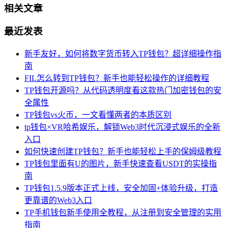
相关文章
最近发表
新手友好，如何将数字货币转入TP钱包？超详细操作指
南
FIL怎么转到TP钱包？新手也能轻松操作的详细教程
TP钱包开源吗？从代码透明度看这款热门加密钱包的安
全属性
TP钱包vs火币，一文看懂两者的本质区别
tp钱包×VR哈希娱乐，解锁Web3时代沉浸式娱乐的全新
入口
如何快速创建TP钱包？新手也能轻松上手的保姆级教程
TP钱包里面有U的图片，新手快速查看USDT的实操指
南
TP钱包1.5.9版本正式上线，安全加固+体验升级，打造
更靠谱的Web3入口
TP手机钱包新手使用全教程，从注册到安全管理的实用
指南