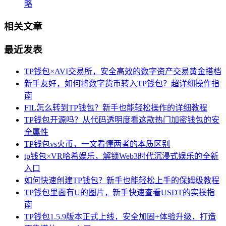
略
相关文章
最近发表
TP钱包×AVI交易所，安全高效的数字资产交易黄金搭档
新手友好，如何将数字货币转入TP钱包？超详细操作指
南
FIL怎么转到TP钱包？新手也能轻松操作的详细教程
TP钱包开源吗？从代码透明度看这款热门加密钱包的安
全属性
TP钱包vs火币，一文看懂两者的本质区别
tp钱包×VR哈希娱乐，解锁Web3时代沉浸式娱乐的全新
入口
如何快速创建TP钱包？新手也能轻松上手的保姆级教程
TP钱包里面有U的图片，新手快速查看USDT的实操指
南
TP钱包1.5.9版本正式上线，安全加固+体验升级，打造