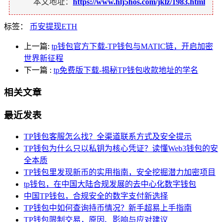
本文地址：
https://www.hlj5hos.com/jklz/1983.html
标签：
币安提现ETH
上一篇:
tp钱包官方下载-TP钱包与MATIC链，开启加密
世界新征程
下一篇
:
tp免费版下载-揭秘TP钱包收款地址的学名
相关文章
最近发表
TP钱包客服怎么找？全渠道联系方式及安全提示
TP钱包为什么只以私钥为核心凭证？读懂Web3钱包的安
全本质
TP钱包里发现新币的实用指南，安全挖掘潜力加密项目
tp钱包，在中国大陆合规发展的去中心化数字钱包
中国TP钱包，合规安全的数字支付新选择
TP钱包中如何查询持币情况？新手超易上手指南
TP钱包限制交易，原因、影响与应对建议