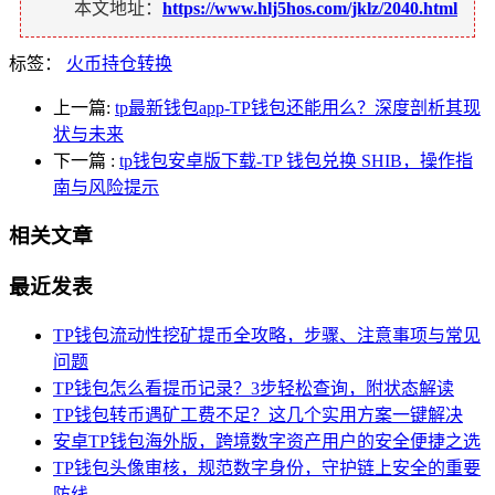
本文地址：
https://www.hlj5hos.com/jklz/2040.html
标签：
火币持仓转换
上一篇:
tp最新钱包app-TP钱包还能用么？深度剖析其现
状与未来
下一篇
:
tp钱包安卓版下载-TP 钱包兑换 SHIB，操作指
南与风险提示
相关文章
最近发表
TP钱包流动性挖矿提币全攻略，步骤、注意事项与常见
问题
TP钱包怎么看提币记录？3步轻松查询，附状态解读
TP钱包转币遇矿工费不足？这几个实用方案一键解决
安卓TP钱包海外版，跨境数字资产用户的安全便捷之选
TP钱包头像审核，规范数字身份，守护链上安全的重要
防线