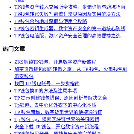
TP钱包资产转入交易所全攻略，步骤详解与避坑指南
TP钱包转账失败？别慌！常见原因及实用解决方法
TP钱包合约地址获取与使用全攻略
TP钱包密钥生成器，数字资产安全的第一道核心防线
TP钱包电脑版，数字资产安全管理的高效便捷之选
热门文章
ZKS解锁TP钱包，开启数字资产新旅程
加密货币钱包间的转币之旅，从 TP 钱包、火币钱包到
币安钱包
找回 TP 钱包账号，一步步指南
TP钱包换IP的方法及注意事项
TP 提示创建钱包错误，原因剖析与解决之道
Tp钱包，去中心化外衣下的中心化本质
TP 钱包简称，数字货币世界的便捷通行证
Tp 钱包 sig，探索区块链世界的关键密钥
安全下载 TP 钱包，开启数字资产新旅程
TP钱包扫码登录，便捷与安全的完美融合