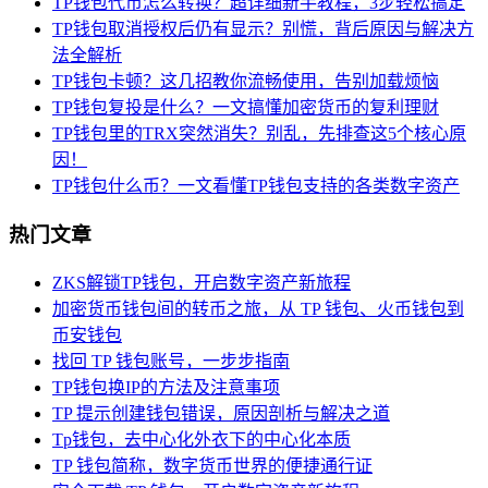
TP钱包代币怎么转换？超详细新手教程，3步轻松搞定
TP钱包取消授权后仍有显示？别慌，背后原因与解决方
法全解析
TP钱包卡顿？这几招教你流畅使用，告别加载烦恼
TP钱包复投是什么？一文搞懂加密货币的复利理财
TP钱包里的TRX突然消失？别乱，先排查这5个核心原
因！
TP钱包什么币？一文看懂TP钱包支持的各类数字资产
热门文章
ZKS解锁TP钱包，开启数字资产新旅程
加密货币钱包间的转币之旅，从 TP 钱包、火币钱包到
币安钱包
找回 TP 钱包账号，一步步指南
TP钱包换IP的方法及注意事项
TP 提示创建钱包错误，原因剖析与解决之道
Tp钱包，去中心化外衣下的中心化本质
TP 钱包简称，数字货币世界的便捷通行证