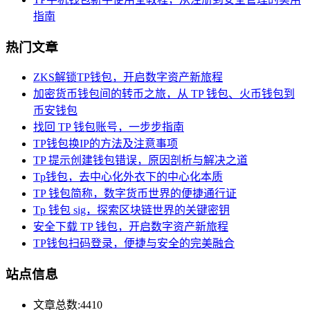
指南
热门文章
ZKS解锁TP钱包，开启数字资产新旅程
加密货币钱包间的转币之旅，从 TP 钱包、火币钱包到
币安钱包
找回 TP 钱包账号，一步步指南
TP钱包换IP的方法及注意事项
TP 提示创建钱包错误，原因剖析与解决之道
Tp钱包，去中心化外衣下的中心化本质
TP 钱包简称，数字货币世界的便捷通行证
Tp 钱包 sig，探索区块链世界的关键密钥
安全下载 TP 钱包，开启数字资产新旅程
TP钱包扫码登录，便捷与安全的完美融合
站点信息
文章总数:4410