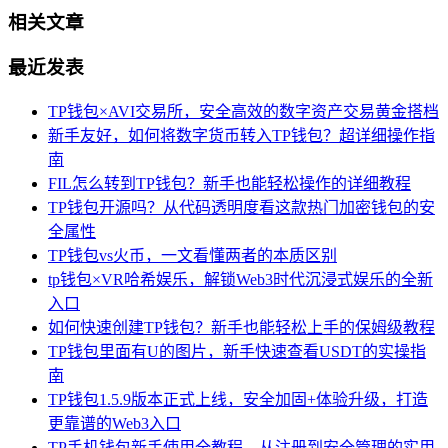
相关文章
最近发表
TP钱包×AVI交易所，安全高效的数字资产交易黄金搭档
新手友好，如何将数字货币转入TP钱包？超详细操作指
南
FIL怎么转到TP钱包？新手也能轻松操作的详细教程
TP钱包开源吗？从代码透明度看这款热门加密钱包的安
全属性
TP钱包vs火币，一文看懂两者的本质区别
tp钱包×VR哈希娱乐，解锁Web3时代沉浸式娱乐的全新
入口
如何快速创建TP钱包？新手也能轻松上手的保姆级教程
TP钱包里面有U的图片，新手快速查看USDT的实操指
南
TP钱包1.5.9版本正式上线，安全加固+体验升级，打造
更靠谱的Web3入口
TP手机钱包新手使用全教程，从注册到安全管理的实用