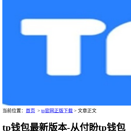
当前位置：
首页
>
tp官网正版下载
> 文章正文
tp钱包最新版本-从付盼tp钱包