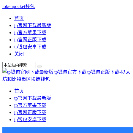
tokenpocket钱包
首页
tp官网下载最新版
tp官方苹果下载
tp官网正版下载
tp钱包安卓下载
关闭
首页
tp官网下载最新版
tp官方苹果下载
tp官网正版下载
tp钱包安卓下载