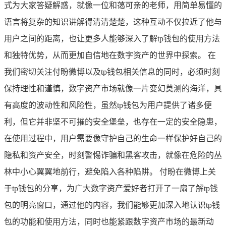
式为大家答疑解惑，就像一位和蔼可亲的老师，用简单易懂的
语言将复杂的知识讲解得清清楚楚，这种互动不仅拉近了他与
用户之间的距离，也让更多人能够深入了解tp钱包的使用方法
和独特优势，从而更加自信地在数字资产的世界中探索。 在
我们密切关注付盼微博以及tp钱包相关信息的同时，必须时刻
保持理性和谨慎，数字资产市场就像一片变幻莫测的海洋，具
有高度的波动性和风险性，虽然tp钱包为用户提供了诸多便
利，但它并非坚不可摧的安全堡垒，也存在一定的安全隐患，
在使用过程中，用户需要像守护自己的生命一样保护好自己的
隐私和资产安全，时刻警惕诈骗和黑客攻击，就像在危险的丛
林中小心翼翼地前行，避免陷入各种陷阱。 付盼在微博上关
于tp钱包的分享，为广大数字资产爱好者打开了一扇了解tp钱
包的明亮窗口，通过他的内容，我们能够更加深入地认识tp钱
包的功能和使用方法，同时也能紧跟数字资产市场的最新动