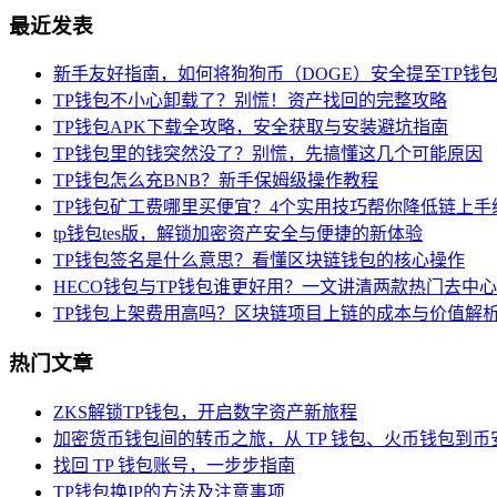
最近发表
新手友好指南，如何将狗狗币（DOGE）安全提至TP钱
TP钱包不小心卸载了？别慌！资产找回的完整攻略
TP钱包APK下载全攻略，安全获取与安装避坑指南
TP钱包里的钱突然没了？别慌，先搞懂这几个可能原因
TP钱包怎么充BNB？新手保姆级操作教程
TP钱包矿工费哪里买便宜？4个实用技巧帮你降低链上手
tp钱包tes版，解锁加密资产安全与便捷的新体验
TP钱包签名是什么意思？看懂区块链钱包的核心操作
HECO钱包与TP钱包谁更好用？一文讲清两款热门去中
TP钱包上架费用高吗？区块链项目上链的成本与价值解
热门文章
ZKS解锁TP钱包，开启数字资产新旅程
加密货币钱包间的转币之旅，从 TP 钱包、火币钱包到币
找回 TP 钱包账号，一步步指南
TP钱包换IP的方法及注意事项