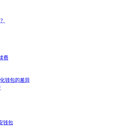
包？
续费
心化钱包的差异
析
安钱包