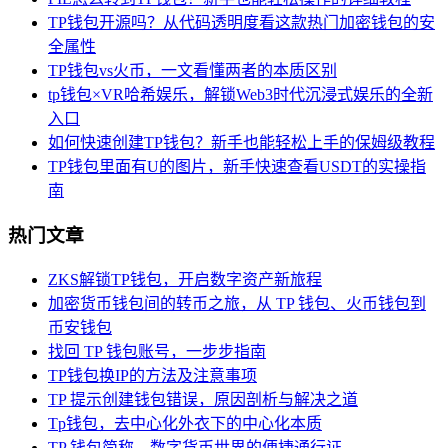
TP钱包开源吗？从代码透明度看这款热门加密钱包的安
全属性
TP钱包vs火币，一文看懂两者的本质区别
tp钱包×VR哈希娱乐，解锁Web3时代沉浸式娱乐的全新
入口
如何快速创建TP钱包？新手也能轻松上手的保姆级教程
TP钱包里面有U的图片，新手快速查看USDT的实操指
南
热门文章
ZKS解锁TP钱包，开启数字资产新旅程
加密货币钱包间的转币之旅，从 TP 钱包、火币钱包到
币安钱包
找回 TP 钱包账号，一步步指南
TP钱包换IP的方法及注意事项
TP 提示创建钱包错误，原因剖析与解决之道
Tp钱包，去中心化外衣下的中心化本质
TP 钱包简称，数字货币世界的便捷通行证