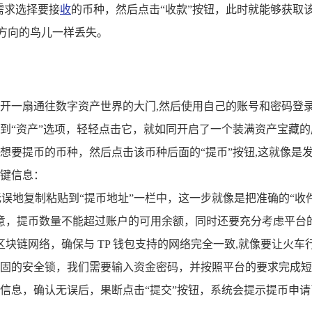
需求选择要接
收
的币种，然后点击“收款”按钮，此时就能够获取
失方向的鸟儿一样丢失。
开一扇通往数字资产世界的大门,然后使用自己的账号和密码登
到“资产”选项，轻轻点击它，就如同开启了一个装满资产宝藏的
想要提币的币种，然后点击该币种后面的“提币”按钮,这就像是
键信息：
确无误地复制粘贴到“提币地址”一栏中，这一步就像是把准确的“收
意，提币数量不能超过账户的可用余额，同时还要充分考虑平台的
块链网络，确保与 TP 钱包支持的网络完全一致,就像要让火车
固的安全锁，我们需要输入资金密码，并按照平台的要求完成短
信息，确认无误后，果断点击“提交”按钮，系统会提示提币申请