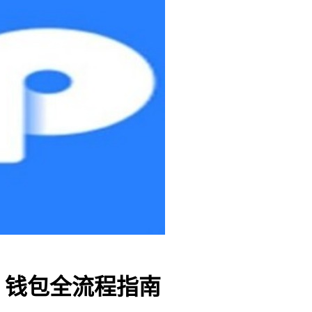
P 钱包全流程指南