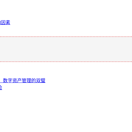
响因素
。
钱包，数字资产管理的双璧
险