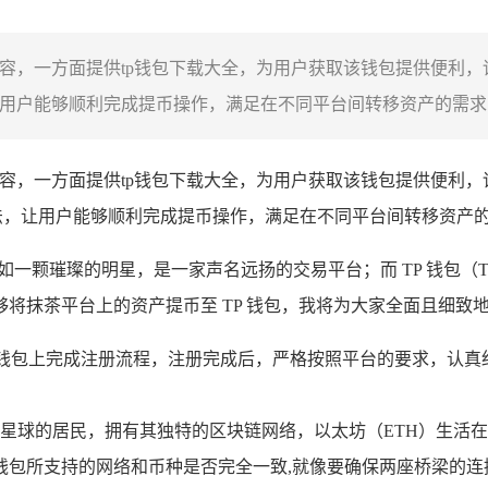
内容，一方面提供tp钱包下载大全，为用户获取该钱包提供便利
用户能够顺利完成提币操作，满足在不同平台间转移资产的需求，
内容，一方面提供tp钱包下载大全，为用户获取该钱包提供便利
法，让用户能够顺利完成提币操作，满足在不同平台间转移资产
颗璀璨的明星，是一家声名远扬的交易平台；而 TP 钱包（Tok
抹茶平台上的资产提币至 TP 钱包，我将为大家全面且细致地介
P 钱包上完成注册流程，注册完成后，严格按照平台的要求，认
星球的居民，拥有其独特的区块链网络，以太坊（ETH）生活在
P 钱包所支持的网络和币种是否完全一致,就像要确保两座桥梁的