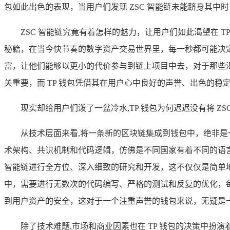
包如此出色的表现，当用户们发现 ZSC 智能链未能跻身其中
ZSC 智能链究竟有着怎样的魅力，让用户们如此渴望在 
秘籍，在当今快节奏的数字资产交易世界里，每一秒都可能决定
富，让他们能够以更小的代价参与到链上项目中去，对于那些渴
关重要，而 TP 钱包凭借其在用户心中良好的声誉、出色的
现实却给用户们泼了一盆冷水,TP 钱包为何迟迟没有将 
从技术层面来看,将一条新的区块链集成到钱包中，绝非是
术架构、共识机制和代码逻辑，仿佛是不同国家有着不同的语言和
智能链进行全方位、深入细致的研究和开发，这不仅仅是简单地
中，需要进行无数次的代码编写、严格的测试和反复的优化，
到用户资产的安全，这对于一个注重声誉的钱包来说，无疑是
除了技术难题,市场和商业因素也在 TP 钱包的决策中扮