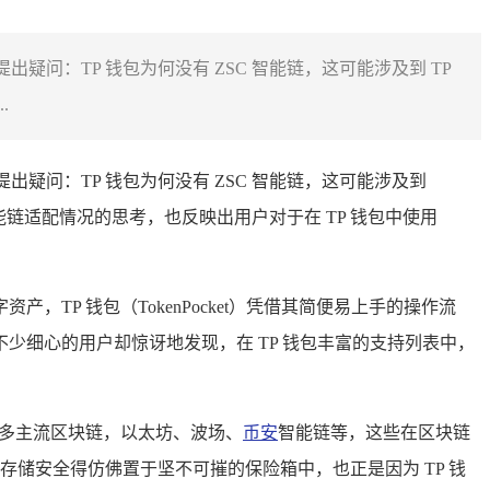
出疑问：TP 钱包为何没有 ZSC 智能链，这可能涉及到 TP
.
提出疑问：TP 钱包为何没有 ZSC 智能链，这可能涉及到
能链适配情况的思考，也反映出用户对于在 TP 钱包中使用
P 钱包（TokenPocket）凭借其简便易上手的操作流
细心的用户却惊讶地发现，在 TP 钱包丰富的支持列表中，
众多主流区块链，以太坊、波场、
币安
智能链等，这些在区块链
存储安全得仿佛置于坚不可摧的保险箱中，也正是因为 TP 钱