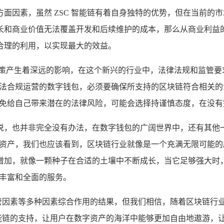
面因素，虽然 ZSC 智能链有着自身独特的优势，但在当前的
用户增长和商业价值无法覆盖开发和后续维护的成本，那么从商业
合理的利用，以实现最大的效益。
决策产生着深远的影响，在这个新兴的行业中，法律法规和监管要
合法合规运营的数字钱包，必须要确保所支持的区块链符合相关的法
避免给自己带来潜在的法律风险，可能会选择持谨慎态度，在没
用户来说，也并非完全没有办法，在数字钱包的广阔世界中，还有其他
链资产，我们也应该看到，区块链行业就像是一个充满无限可能的魔
加，就像一颗种子在合适的土壤中不断成长，当它足够强大时，
加丰富和全面的服务。
量和监管因素等多种因素综合作用的结果，但我们相信，随着区块链
C 智能链的支持，让用户在数字资产的海洋中能够更加自由地遨游