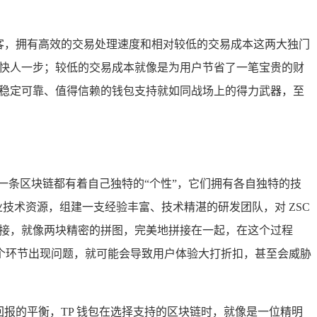
的侠客，拥有高效的交易处理速度和相对较低的交易成本这两大独门
上快人一步；较低的交易成本就像是为用户节省了一笔宝贵的财
个稳定可靠、值得信赖的钱包支持就如同战场上的得力武器，至
一条区块链都有着自己独特的“个性”，它们拥有各自独特的技
业技术资源，组建一支经验丰富、技术精湛的研发团队，对 ZSC
衔接，就像两块精密的拼图，完美地拼接在一起，在这个过程
个环节出现问题，就可能会导致用户体验大打折扣，甚至会威胁
回报的平衡，TP 钱包在选择支持的区块链时，就像是一位精明