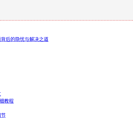
。
问题背后的隐忧与解决之道
坑
详细教程
细节