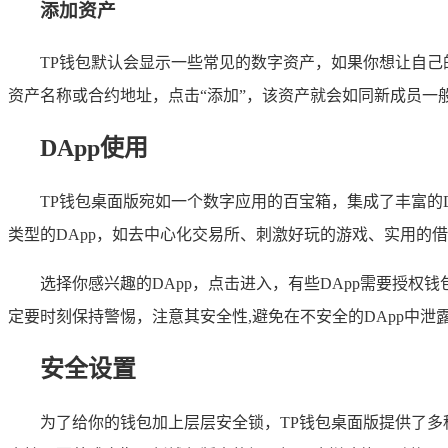
添加资产
TP钱包默认会显示一些常见的数字资产，如果你想让自己
资产名称或合约地址，点击“添加”，该资产就会如同新成员一
DApp使用
TP钱包桌面版宛如一个数字应用的百宝箱，集成了丰富的D
类型的DApp，如去中心化交易所、刺激好玩的游戏、实用的
选择你感兴趣的DApp，点击进入，有些DApp需要授权
定要时刻保持警惕，注意其安全性,避免在不安全的DApp中泄
安全设置
为了给你的钱包加上层层安全锁，TP钱包桌面版提供了