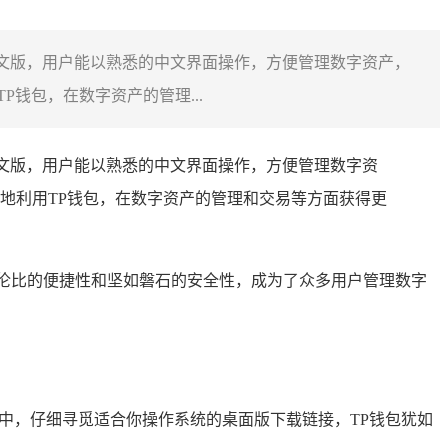
p中文版，用户能以熟悉的中文界面操作，方便管理数字资产，
钱包，在数字资产的管理...
p中文版，用户能以熟悉的中文界面操作，方便管理数字资
地利用TP钱包，在数字资产的管理和交易等方面获得更
与伦比的便捷性和坚如磐石的安全性，成为了众多用户管理数字
中，仔细寻觅适合你操作系统的桌面版下载链接，TP钱包犹如