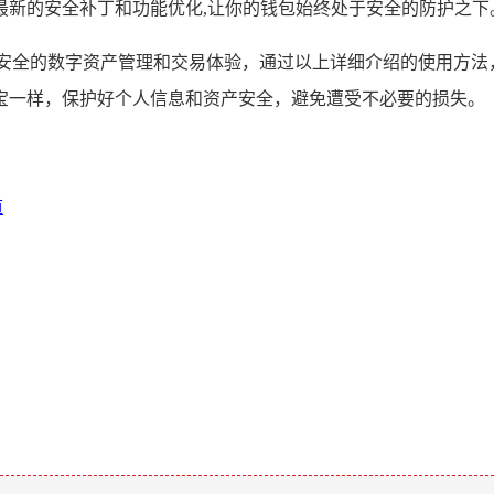
最新的安全补丁和功能优化,让你的钱包始终处于安全的防护之下
安全的数字资产管理和交易体验，通过以上详细介绍的使用方法
宝一样，保护好个人信息和资产安全，避免遭受不必要的损失。
道