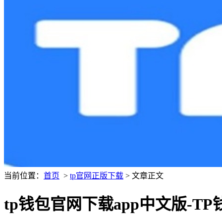
当前位置：
首页
>
tp官网正版下载
> 文章正文
tp钱包官网下载app中文版-