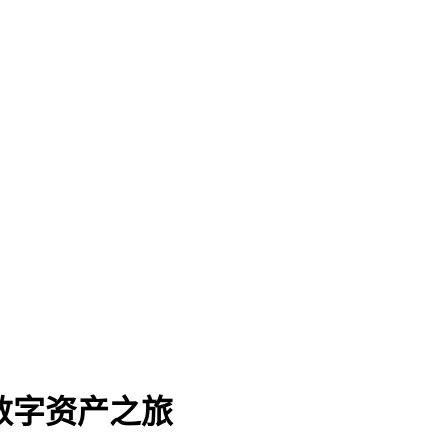
捷数字资产之旅