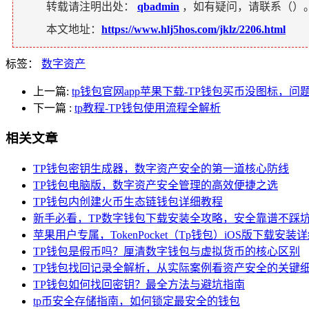
转载请注明出处：
qbadmin
，如有疑问，请联系（
）
本文地址：
https://www.hlj5hos.com/jklz/2206.html
标签：
数字资产
上一篇:
tp钱包官网app苹果下载-TP钱包买币没图标，
下一篇
:
tp教程-TP钱包使用流程全解析
相关文章
TP钱包密钥生成器，数字资产安全的第一道核心防线
TP钱包电脑版，数字资产安全管理的高效便捷之选
TP钱包内创建火币生态链钱包详细教程
新手必看，TP数字钱包下载安装全攻略，安全靠谱不踩
苹果用户专属，TokenPocket（Tp钱包）iOS版下载安装
TP钱包是假币吗？厘清数字钱包与虚拟货币的核心区别
TP钱包找回记录全解析，从实际案例看资产安全的关键
TP钱包如何找回密钥？最全方法与避坑指南
tp币安全存储指南，如何锁定最安全的钱包