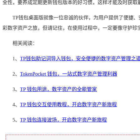
全性，要养成定期更新钱包版本的好习惯，这样才能及时获取
TP钱包桌面版就像一位忠诚的伙伴，为用户提供了便捷、
彩数字资产之旅，但请记住，在使用过程中，一定要像守护珍
相关阅读：
1、
TP钱包助记词导入钱包，安全便捷的数字资产管理之
2、
TokenPocket 钱包，一站式数字资产管理利器
3、
TP 钱包用途，数字资产的全能管家
4、
TP 钱包交互使用教程，开启数字资产新旅程
5、
TP 钱包连接波场，开启数字资产新旅程