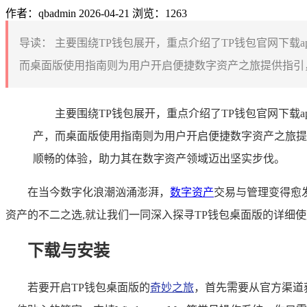
作者：qbadmin
2026-04-21
浏览：1263
导读：
主要围绕TP钱包展开，重点介绍了TP钱包官网下载a
而桌面版使用指南则为用户开启便捷数字资产之旅提供指引，
主要围绕TP钱包展开，重点介绍了TP钱包官网下载
产，而桌面版使用指南则为用户开启便捷数字资产之旅提
顺畅的体验，助力其在数字资产领域迈出坚实步伐。
在当今数字化浪潮汹涌澎湃，
数字资产
交易与管理变得愈
资产的不二之选,就让我们一同深入探寻TP钱包桌面版的详细
下载与安装
若要开启TP钱包桌面版的
奇妙之旅
，首先需要从官方渠道