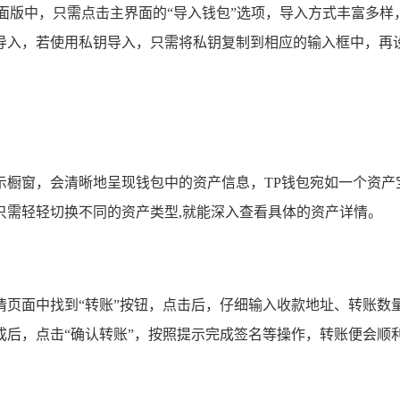
面版中，只需点击主界面的“导入钱包”选项，导入方式丰富多样
导入，若使用私钥导入，只需将私钥复制到相应的输入框中，再设
示橱窗，会清晰地呈现钱包中的资产信息，TP钱包宛如一个资产
只需轻轻切换不同的资产类型,就能深入查看具体的资产详情。
情页面中找到“转账”按钮，点击后，仔细输入收款地址、转账数
后，点击“确认转账”，按照提示完成签名等操作，转账便会顺