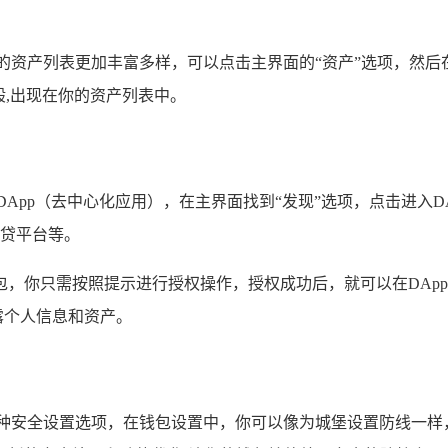
的资产列表更加丰富多样，可以点击主界面的“资产”选项，然后
般,出现在你的资产列表中。
App（去中心化应用），在主界面找到“发现”选项，点击进入
借贷平台等。
钱包，你只需按照提示进行授权操作，授权成功后，就可以在DAp
露个人信息和资产。
多种安全设置选项，在钱包设置中，你可以像为城堡设置防线一样