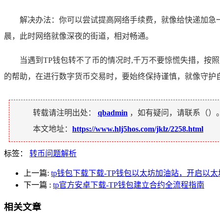
解决办法：你可以尝试提高网络手续费，就像给快递加急
晨，此时网络就像深夜的街道，相对畅通。
当遇到TP钱包转不了币的情况时,千万不要惊慌失措，按
的帮助，在进行数字货币交易时，要始终保持谨慎，就像守护
转载请注明出处：
qbadmin
，如有疑问，请联系（
）
本文地址：
https://www.hlj5hos.com/jklz/2258.html
标签：
转币问题解析
上一篇:
tp钱包下载下载-TP钱包以太坊加油站，开启以
下一篇
:
tp官方安卓下载-TP钱包建立合约全流程指南
相关文章