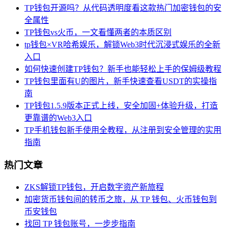
TP钱包开源吗？从代码透明度看这款热门加密钱包的安
全属性
TP钱包vs火币，一文看懂两者的本质区别
tp钱包×VR哈希娱乐，解锁Web3时代沉浸式娱乐的全新
入口
如何快速创建TP钱包？新手也能轻松上手的保姆级教程
TP钱包里面有U的图片，新手快速查看USDT的实操指
南
TP钱包1.5.9版本正式上线，安全加固+体验升级，打造
更靠谱的Web3入口
TP手机钱包新手使用全教程，从注册到安全管理的实用
指南
热门文章
ZKS解锁TP钱包，开启数字资产新旅程
加密货币钱包间的转币之旅，从 TP 钱包、火币钱包到
币安钱包
找回 TP 钱包账号，一步步指南