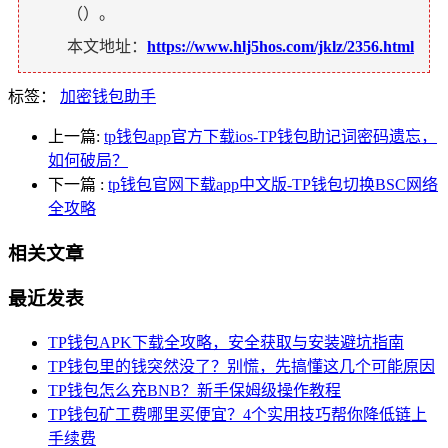
（
）。
本文地址：
https://www.hlj5hos.com/jklz/2356.html
标签：
加密钱包助手
上一篇:
tp钱包app官方下载ios-TP钱包助记词密码遗忘，
如何破局？
下一篇
:
tp钱包官网下载app中文版-TP钱包切换BSC网络
全攻略
相关文章
最近发表
TP钱包APK下载全攻略，安全获取与安装避坑指南
TP钱包里的钱突然没了？别慌，先搞懂这几个可能原因
TP钱包怎么充BNB？新手保姆级操作教程
TP钱包矿工费哪里买便宜？4个实用技巧帮你降低链上
手续费