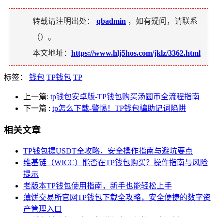
转载请注明出处：
qbadmin
，如有疑问，请联系
（
）。
本文地址：
https://www.hlj5hos.com/jklz/3362.html
标签：
钱包
TP钱包
TP
上一篇:
tp钱包安卓版-TP钱包购买汤圆币全流程指南
下一篇
:
tp怎么下载-警惕！TP钱包骗助记词陷阱
相关文章
TP钱包提USDT全攻略，安全操作指南与避坑要点
维基链（WICC）能否在TP钱包购买？操作指南与风险
提示
老版本TP钱包使用指南，新手也能轻松上手
薄饼交易所官网TP钱包下载全攻略，安全便捷的数字资
产管理入口