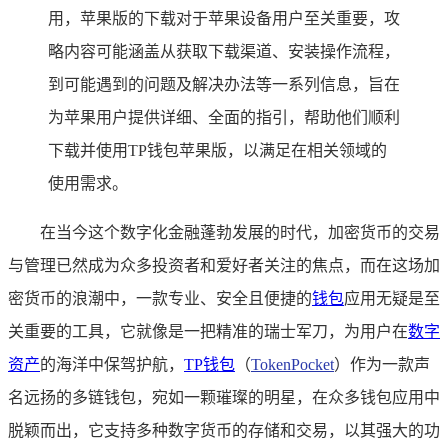
用，苹果版的下载对于苹果设备用户至关重要，攻
略内容可能涵盖从获取下载渠道、安装操作流程，
到可能遇到的问题及解决办法等一系列信息，旨在
为苹果用户提供详细、全面的指引，帮助他们顺利
下载并使用TP钱包苹果版，以满足在相关领域的
使用需求。
在当今这个数字化金融蓬勃发展的时代，加密货币的交易
与管理已然成为众多投资者和爱好者关注的焦点，而在这场加
密货币的浪潮中，一款专业、安全且便捷的
钱包
应用无疑是至
关重要的工具，它就像是一把精准的瑞士军刀，为用户在
数字
资产
的海洋中保驾护航，
TP钱包
（
TokenPocket
）作为一款声
名远扬的多链钱包，宛如一颗璀璨的明星，在众多钱包应用中
脱颖而出，它支持多种数字货币的存储和交易，以其强大的功