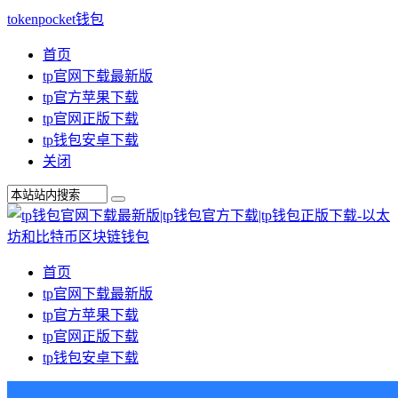
tokenpocket钱包
首页
tp官网下载最新版
tp官方苹果下载
tp官网正版下载
tp钱包安卓下载
关闭
首页
tp官网下载最新版
tp官方苹果下载
tp官网正版下载
tp钱包安卓下载