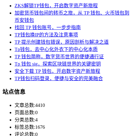
ZKS解锁TP钱包，开启数字资产新旅程
加密货币钱包间的转币之旅，从 TP 钱包、火币钱包到
币安钱包
找回 TP 钱包账号，一步步指南
TP钱包换IP的方法及注意事项
TP 提示创建钱包错误，原因剖析与解决之道
Tp钱包，去中心化外衣下的中心化本质
TP 钱包简称，数字货币世界的便捷通行证
Tp 钱包 sig，探索区块链世界的关键密钥
安全下载 TP 钱包，开启数字资产新旅程
TP钱包扫码登录，便捷与安全的完美融合
站点信息
文章总数:4410
页面总数:0
分类总数:4
标签总数:1676
评论总数:0