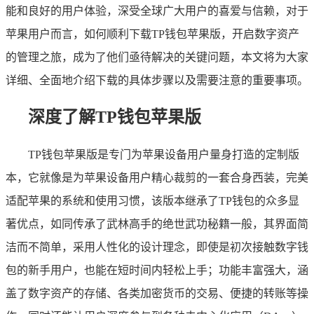
能和良好的用户体验，深受全球广大用户的喜爱与信赖，对于
苹果用户而言，如何顺利下载TP钱包苹果版，开启数字资产
的管理之旅，成为了他们亟待解决的关键问题，本文将为大家
详细、全面地介绍下载的具体步骤以及需要注意的重要事项。
深度了解TP钱包苹果版
TP钱包苹果版是专门为苹果设备用户量身打造的定制版
本，它就像是为苹果设备用户精心裁剪的一套合身西装，完美
适配苹果的系统和使用习惯，该版本继承了TP钱包的众多显
著优点，如同传承了武林高手的绝世武功秘籍一般，其界面简
洁而不简单，采用人性化的设计理念，即使是初次接触数字钱
包的新手用户，也能在短时间内轻松上手；功能丰富强大，涵
盖了数字资产的存储、各类加密货币的交易、便捷的转账等操