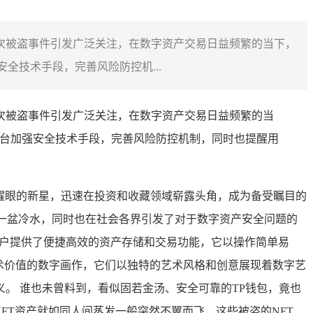
此次被盗事件引发广泛关注，在数字资产交易日益频繁的当下，
全技术手段，完善风险防控机...
次被盗事件引发广泛关注，在数字资产交易日益频繁的当
台加强安全技术手段，完善风险防控机制，同时也提醒用
耀眼的新星，迅速在投资和收藏领域崭露头角，成为备受瞩目的
了一盆冷水，同时也在社会各界引发了对于数字资产安全问题的
用户提供了便捷高效的资产存储和交易功能，它以操作简单易
艺术价值的数字画作，它们以独特的艺术风格和创意展现着数字艺
。 谁也未曾料到，看似固若金汤、安全可靠的TP钱包，竟也
FT资产就如同人间蒸发一般突然不翼而飞，这些被盗的NFT，