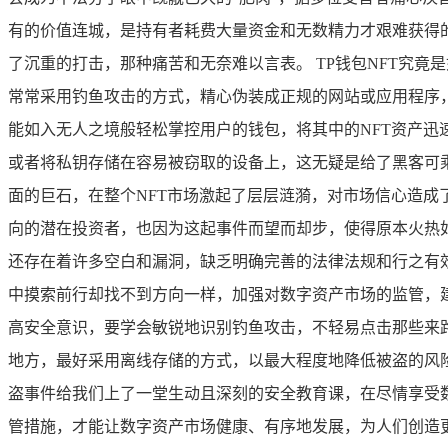
有的价值连城，是持有者耗费大量资金和无数精力才艰难获得
了沉重的打击，那种痛苦和无奈难以言表。 TP钱包NFT究
常常采用钓鱼攻击的方式，精心伪装成正规的网站或应用程序
能如入无人之境般轻松掌控用户的钱包，将其中的NFT资产
或者将私钥存储在容易被窃取的设备上，这无疑是给了黑客可乘
面的巨石，在整个NFT市场激起了层层涟漪，对市场信心造成
向的潜在投资者，也因为这起事件而望而却步，使得原本火热如
还存在着许多空白和漏洞，缺乏明确完善的法律法规和行之有
中摸索前行却找不到方向一样，加强对数字资产市场的监管，
高安全意识，要学会敏锐地识别钓鱼攻击，不轻易点击那些来
地方，最好采用离线存储的方式，以最大程度地降低被盗的风险
盗事件给我们上了一堂生动且深刻的安全教育课，在尽情享受
管措施，才能让数字资产市场健康、有序地发展，为人们创造