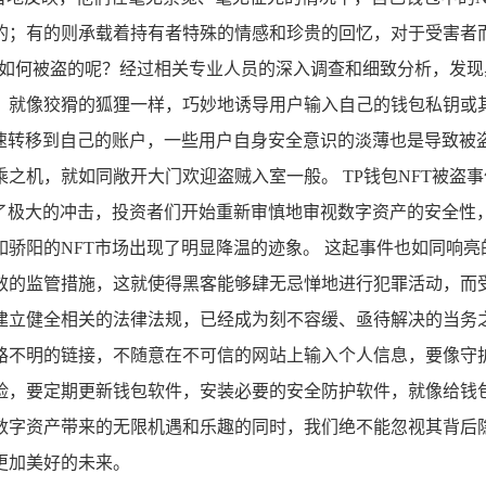
的；有的则承载着持有者特殊的情感和珍贵的回忆，对于受害者
竟是如何被盗的呢？经过相关专业人员的深入调查和细致分析，发
，就像狡猾的狐狸一样，巧妙地诱导用户输入自己的钱包私钥或
迅速转移到自己的账户，一些用户自身安全意识的淡薄也是导致被
之机，就如同敞开大门欢迎盗贼入室一般。 TP钱包NFT被盗
了极大的冲击，投资者们开始重新审慎地审视数字资产的安全性
骄阳的NFT市场出现了明显降温的迹象。 这起事件也如同响
效的监管措施，这就使得黑客能够肆无忌惮地进行犯罪活动，而
建立健全相关的法律法规，已经成为刻不容缓、亟待解决的当务之
路不明的链接，不随意在不可信的网站上输入个人信息，要像守
，要定期更新钱包软件，安装必要的安全防护软件，就像给钱包穿
数字资产带来的无限机遇和乐趣的同时，我们绝不能忽视其背后
更加美好的未来。