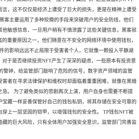
而言，这不仅仅是经济上遭受了巨大的损失，更是在精神上遭受
现黑客主要运用了多种狡猾的手段来突破用户的安全防线，他们
其他敏感信息，一旦用户稍有不慎泄露了这些关键信息，黑客就
盗的重要原因之一，他们随意在不安全的网络环境中使用钱包，
事件的影响远远不止局限于受害者个人，它就像一颗投入平静湖
，对于是否继续投资NFT产生了深深的疑虑，一些原本有投资意
亮的警钟，给监管部门敲响了危险的信号，数字资产领域的监管
受害者在寻求法律保护和维权时却面临着重重困难，就像在黑暗
急。 为了避免类似的悲剧再次上演，用户自身也需要不断提
护宝藏一样妥善保管好自己的钱包私钥，将其存储在安全可靠的
上一层坚固的铠甲，以增强钱包的安全性。 TP钱包NFT被
隐藏的巨大风险，只有全体用户加强安全意识，监管部门完善监