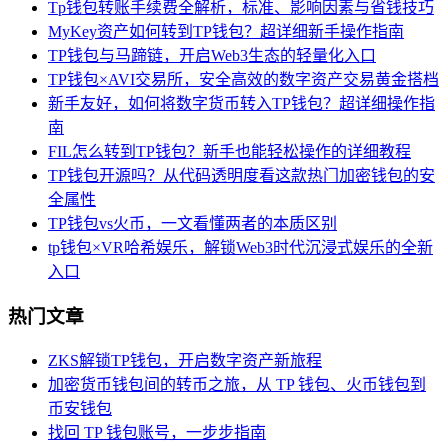
Tp钱包转账手续费全解析，标准、影响因素与省钱技巧
MyKey资产如何转到TP钱包？超详细新手操作指南
TP钱包与马蹄链，开启Web3生态的轻量化入口
TP钱包×AVI交易所，安全高效的数字资产交易黄金搭档
新手友好，如何将数字货币转入TP钱包？超详细操作指
南
FIL怎么转到TP钱包？新手也能轻松操作的详细教程
TP钱包开源吗？从代码透明度看这款热门加密钱包的安
全属性
TP钱包vs火币，一文看懂两者的本质区别
tp钱包×VR哈希娱乐，解锁Web3时代沉浸式娱乐的全新
入口
热门文章
ZKS解锁TP钱包，开启数字资产新旅程
加密货币钱包间的转币之旅，从 TP 钱包、火币钱包到
币安钱包
找回 TP 钱包账号，一步步指南