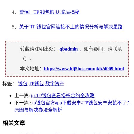
4、
警惕！TP 钱包假 U 骗局揭秘
5、
关于 TP 钱包官网连接不上的情况分析与解决思路
转载请注明出处：
qbadmin
，如有疑问，请联系
（
）。
本文地址：
https://www.hlj5hos.com/jklz/4009.html
标签：
钱包
TP钱包
数字资产
上一篇:
tp-TP钱包查看授权合约全攻略
下一篇
:
tp钱包官方app下载安卓-TP钱包安卓安装不了？
原因与解决办法全解析
相关文章