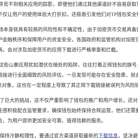
本寻觅不到相关应用的踪影，即便他们通过其他渠道好不容易获取
不仅让用户的使用体验大打折扣，还极易引发他们对TP钱包安全
市场本身就具有较高的风险性和不确定性，由于加密货币交易具备
护金融秩序和保障用户的资金安全，各国政府和监管机构对加密
涡，会对涉及加密货币的应用下载进行严格审查和拦截。
,这些山寨应用犹如潜伏在暗处的陷阱，往往打着正规钱包的旗号
链接进行全面细致的风险评估，一旦发现可能存在安全隐患，就会
重点对象，这也在一定程度上导致了其正规下载链接被误判为风险
来了巨大的挑战，这不仅严重影响了钱包的推广和用户增长，还对
任感积极配合监管要求，确保钱包始终保持合规运营，他们还需
击，为用户提供更加安全可靠、值得信赖的服务。
要保持冷静和理性，要通过官方渠道获取最新的
下载信息
，坚决避