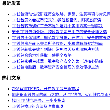
最近发表
TP钱包流动性挖矿提币全攻略，步骤、注意事项与常见
TP钱包怎么看提币记录？3步轻松查询，附状态解读
TP钱包转币遇矿工费不足？这几个实用方案一键解决
安卓TP钱包海外版，跨境数字资产用户的安全便捷之选
TP钱包头像审核，规范数字身份，守护链上安全的重要
TP钱包资产转入交易所全攻略，步骤详解与避坑指南
TP钱包转账失败？别慌！常见原因及实用解决方法
TP钱包合约地址获取与使用全攻略
TP钱包密钥生成器，数字资产安全的第一道核心防线
TP钱包电脑版，数字资产安全管理的高效便捷之选
热门文章
ZKS解锁TP钱包，开启数字资产新旅程
加密货币钱包间的转币之旅，从 TP 钱包、火币钱包到币
找回 TP 钱包账号，一步步指南
TP钱包换IP的方法及注意事项