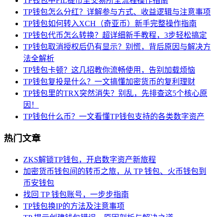
TP钱包中FIL提币至交易所全流程操作指南
TP钱包怎么分红？详解参与方式、收益逻辑与注意事项
TP钱包如何转入XCH（奇亚币）新手完整操作指南
TP钱包代币怎么转换？超详细新手教程，3步轻松搞定
TP钱包取消授权后仍有显示？别慌，背后原因与解决方
法全解析
TP钱包卡顿？这几招教你流畅使用，告别加载烦恼
TP钱包复投是什么？一文搞懂加密货币的复利理财
TP钱包里的TRX突然消失？别乱，先排查这5个核心原
因！
TP钱包什么币？一文看懂TP钱包支持的各类数字资产
热门文章
ZKS解锁TP钱包，开启数字资产新旅程
加密货币钱包间的转币之旅，从 TP 钱包、火币钱包到
币安钱包
找回 TP 钱包账号，一步步指南
TP钱包换IP的方法及注意事项