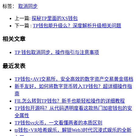
标签：
取消同步
上一篇:
探秘TP里面的XS钱包
下一篇
:
TP钱包能升级么？深度解析升级相关问题
相关文章
TP 钱包取消同步，操作指引与注意事项
最近发表
TP钱包×AVI交易所，安全高效的数字资产交易黄金搭档
新手友好，如何将数字货币转入TP钱包？超详细操作指
南
FIL怎么转到TP钱包？新手也能轻松操作的详细教程
TP钱包开源吗？从代码透明度看这款热门加密钱包的安
全属性
TP钱包vs火币，一文看懂两者的本质区别
tp钱包×VR哈希娱乐，解锁Web3时代沉浸式娱乐的全新