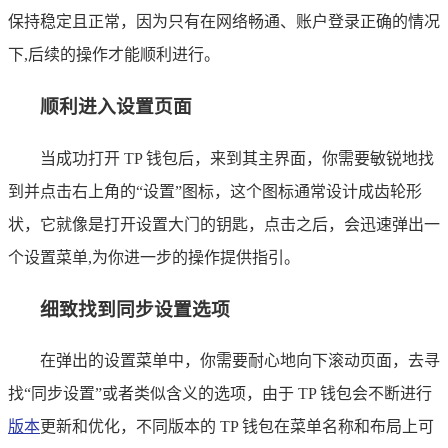
保持稳定且正常，因为只有在网络畅通、账户登录正确的情况
下,后续的操作才能顺利进行。
顺利进入设置页面
当成功打开 TP 钱包后，来到其主界面，你需要敏锐地找
到并点击右上角的“设置”图标，这个图标通常设计成齿轮形
状，它就像是打开设置大门的钥匙，点击之后，会迅速弹出一
个设置菜单,为你进一步的操作提供指引。
细致找到同步设置选项
在弹出的设置菜单中，你需要耐心地向下滚动页面，去寻
找“同步设置”或者类似含义的选项，由于 TP 钱包会不断进行
版本
更新和优化，不同版本的 TP 钱包在菜单名称和布局上可