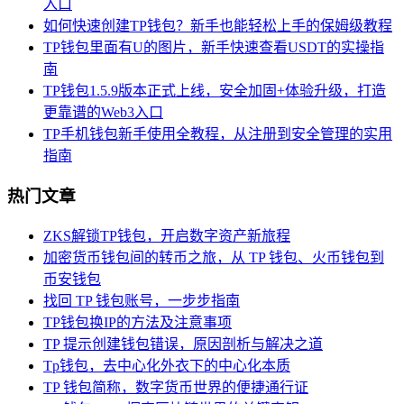
入口
如何快速创建TP钱包？新手也能轻松上手的保姆级教程
TP钱包里面有U的图片，新手快速查看USDT的实操指
南
TP钱包1.5.9版本正式上线，安全加固+体验升级，打造
更靠谱的Web3入口
TP手机钱包新手使用全教程，从注册到安全管理的实用
指南
热门文章
ZKS解锁TP钱包，开启数字资产新旅程
加密货币钱包间的转币之旅，从 TP 钱包、火币钱包到
币安钱包
找回 TP 钱包账号，一步步指南
TP钱包换IP的方法及注意事项
TP 提示创建钱包错误，原因剖析与解决之道
Tp钱包，去中心化外衣下的中心化本质
TP 钱包简称，数字货币世界的便捷通行证