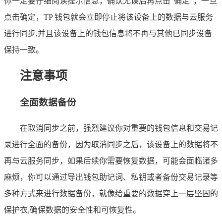
你一定要仔细阅读提示信息，确认无误后再点击“确定”，一旦
点击确定，TP 钱包就会立即停止将该设备上的数据与云服务
进行同步,并且该设备上的钱包信息将不再与其他已同步设备
保持一致。
注意事项
全面数据备份
在取消同步之前，强烈建议你对重要的钱包信息和交易记
录进行全面的备份，因为取消同步之后，该设备上的数据将不
再与云服务同步，如果后续你需要恢复数据，可能会面临诸多
麻烦，你可以通过导出钱包助记词、私钥或者备份交易记录等
多种方式来进行数据备份，就像给重要的数据穿上一层坚固的
保护衣,确保数据的安全性和可恢复性。