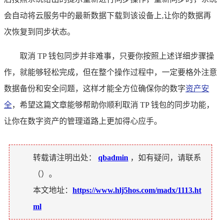
会自动将云服务中的最新数据下载到该设备上,让你的数据再
次恢复到同步状态。
取消 TP 钱包同步并非难事，只要你按照上述详细步骤操
作，就能够轻松完成，但在整个操作过程中，一定要格外注意
数据备份和安全问题，这样才能全方位确保你的数字
资产安
全
，希望这篇文章能够帮助你顺利取消 TP 钱包的同步功能，
让你在数字资产的管理道路上更加得心应手。
转载请注明出处：
qbadmin
，如有疑问，请联系
（
）。
本文地址：
https://www.hlj5hos.com/madx/1113.ht
ml