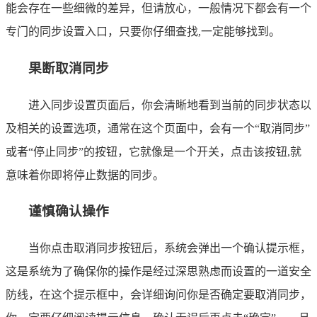
能会存在一些细微的差异，但请放心，一般情况下都会有一个
专门的同步设置入口，只要你仔细查找,一定能够找到。
果断取消同步
进入同步设置页面后，你会清晰地看到当前的同步状态以
及相关的设置选项，通常在这个页面中，会有一个“取消同步”
或者“停止同步”的按钮，它就像是一个开关，点击该按钮,就
意味着你即将停止数据的同步。
谨慎确认操作
当你点击取消同步按钮后，系统会弹出一个确认提示框，
这是系统为了确保你的操作是经过深思熟虑而设置的一道安全
防线，在这个提示框中，会详细询问你是否确定要取消同步，