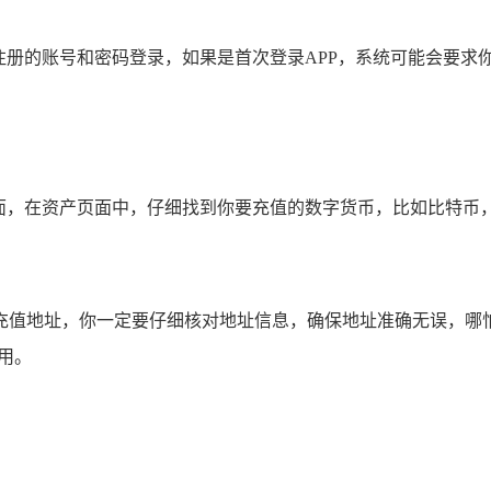
注册的账号和密码登录，如果是首次登录APP，系统可能会要
面，在资产页面中，仔细找到你要充值的数字货币，比如比特币，
充值地址，你一定要仔细核对地址信息，确保地址准确无误，哪
用。