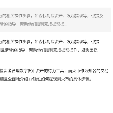
进行的相关操作步骤，如查找对应资产、发起提现等，也提及
的指导，帮助他们顺利完成提现操...
进行的相关操作步骤，如查找对应资产、发起提现等，也提
面且清晰的指导，帮助他们顺利完成提现操作，避免因操
为众多投资者管理数字货币资产的得力工具；而火币作为知名的交易
细且全面地介绍TP钱包如何提现到火币的具体步骤。