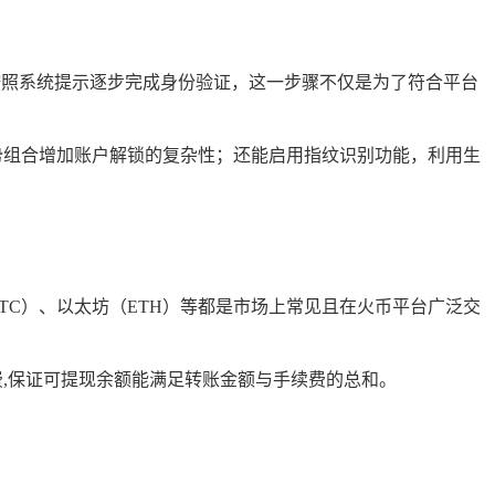
按照系统提示逐步完成身份验证，这一步骤不仅是为了符合平台
势组合增加账户解锁的复杂性；还能启用指纹识别功能，利用生
TC）、以太坊（ETH）等都是市场上常见且在火币平台广泛交
,保证可提现余额能满足转账金额与手续费的总和。