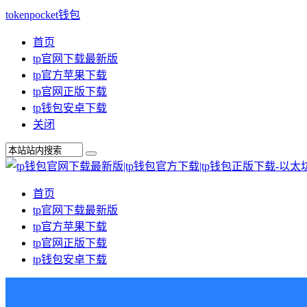
tokenpocket钱包
首页
tp官网下载最新版
tp官方苹果下载
tp官网正版下载
tp钱包安卓下载
关闭
首页
tp官网下载最新版
tp官方苹果下载
tp官网正版下载
tp钱包安卓下载