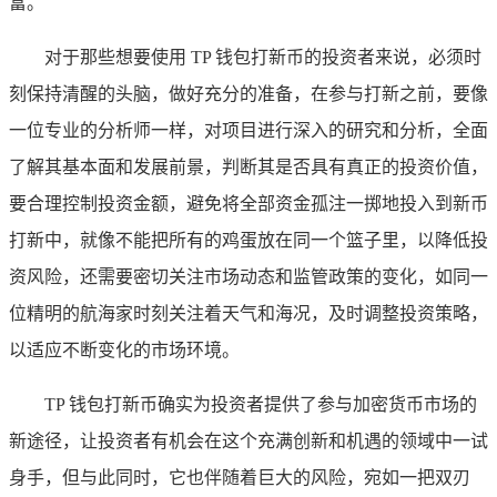
富。
对于那些想要使用 TP 钱包打新币的投资者来说，必须时
刻保持清醒的头脑，做好充分的准备，在参与打新之前，要像
一位专业的分析师一样，对项目进行深入的研究和分析，全面
了解其基本面和发展前景，判断其是否具有真正的投资价值，
要合理控制投资金额，避免将全部资金孤注一掷地投入到新币
打新中，就像不能把所有的鸡蛋放在同一个篮子里，以降低投
资风险，还需要密切关注市场动态和监管政策的变化，如同一
位精明的航海家时刻关注着天气和海况，及时调整投资策略，
以适应不断变化的市场环境。
TP 钱包打新币确实为投资者提供了参与加密货币市场的
新途径，让投资者有机会在这个充满创新和机遇的领域中一试
身手，但与此同时，它也伴随着巨大的风险，宛如一把双刃