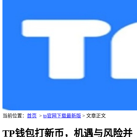
当前位置：
首页
>
tp官网下载最新版
> 文章正文
TP钱包打新币，机遇与风险并