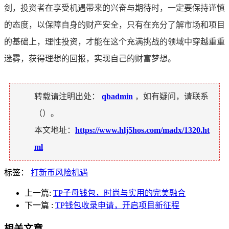
剑，投资者在享受机遇带来的兴奋与期待时，一定要保持谨慎
的态度，以保障自身的财产安全，只有在充分了解市场和项目
的基础上，理性投资，才能在这个充满挑战的领域中穿越重重
迷雾，获得理想的回报，实现自己的财富梦想。
转载请注明出处：
qbadmin
，如有疑问，请联系
（
）。
本文地址：
https://www.hlj5hos.com/madx/1320.ht
ml
标签：
打新币风险机遇
上一篇:
TP子母钱包，时尚与实用的完美融合
下一篇
:
TP钱包收录申请，开启项目新征程
相关文章