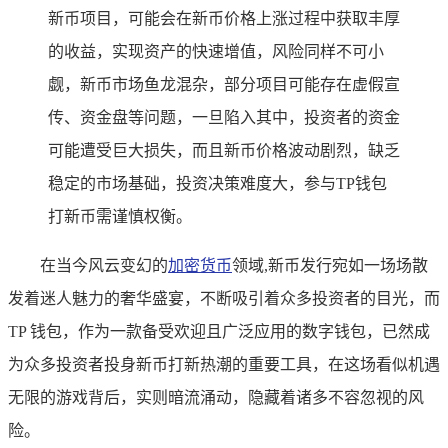
新币项目，可能会在新币价格上涨过程中获取丰厚
的收益，实现资产的快速增值，风险同样不可小
觑，新币市场鱼龙混杂，部分项目可能存在虚假宣
传、资金盘等问题，一旦陷入其中，投资者的资金
可能遭受巨大损失，而且新币价格波动剧烈，缺乏
稳定的市场基础，投资决策难度大，参与TP钱包
打新币需谨慎权衡。
在当今风云变幻的
加密货币
领域,新币发行宛如一场场散
发着迷人魅力的奢华盛宴，不断吸引着众多投资者的目光，而
TP 钱包，作为一款备受欢迎且广泛应用的数字钱包，已然成
为众多投资者投身新币打新热潮的重要工具，在这场看似机遇
无限的游戏背后，实则暗流涌动，隐藏着诸多不容忽视的风
险。