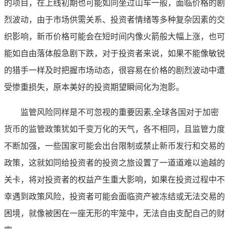
的项目，在上线初期也可能如同坐过山车一般，面临价格的剧
烈波动，由于市场供需关系、投资者情绪等多种复杂因素的交
织影响，新币价格可能会在短时间内像火箭般大幅上涨，也可
能如自由落体般急剧下跌，对于投资者来说，如果不能像敏锐
的猎手一样及时把握市场动态，很容易在价格的剧烈波动中遭
受惨重损失，原本美好的投资期望瞬间化为泡影。
监管风险同样是不可忽视的重要因素,全球各国对于加密
货币的监管政策犹如千变万化的天气，各不相同，且监管力度
不断加强，一些国家可能会出台限制或禁止新币发行和交易的
政策，这就如同给投资者的投资之旅设置了一道道难以逾越的
关卡，将对投资者的权益产生重大影响，如果在投资过程中不
幸遇到政策风险，投资者可能会面临资产被冻结或无法交易的
困境，就像被困在一座无形的牢笼中，无法自由支配自己的财