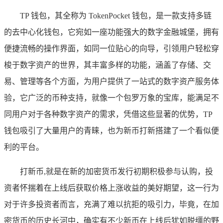
TP 钱包，其全称为 TokenPocket 钱包，是一款支持多链
的去中心化钱包，它宛如一座功能强大的数字金融城堡，拥有
便捷流畅的操作界面，如同一位贴心的向导，引领用户轻松穿
梭于数字资产的世界，其丰富多样的功能，涵盖了存储、交
易、管理等各个方面，为用户提供了一站式的数字资产服务体
验，它广泛的币种支持，就像一个包罗万象的宝库，能满足不
同用户对于各种数字资产的需求，凭借这些显著的优势，TP
钱包吸引了大量用户的青睐，也为新币打新搭建了一个看似便
利的平台。
打新币,就是在新的加密货币发行初期积极参与认购，投
资者怀揣着在上线后获取价格上涨收益的美好期望，这一行为
对于许多投资者而言，充满了难以抗拒的吸引力，毕竟，在加
密货币的历史长河中，确实有不少新币在上线后犹如脱缰的野