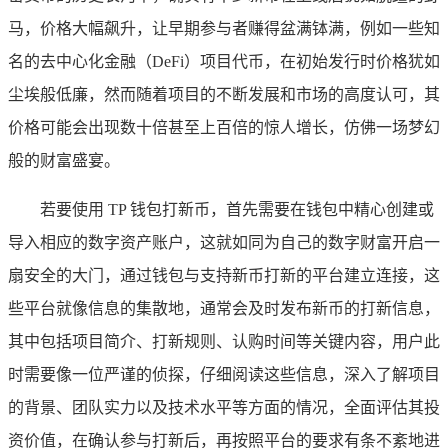
马，价格大幅飙升，让早期参与者赚得盆满钵满，例如一些知
名的去中心化金融（DeFi）项目代币，在初始发行时价格犹如
尘埃般低廉，然而随着项目的不断发展和市场的高度认可，其
价格可能会出现数十倍甚至上百倍的惊人增长，仿佛一场梦幻
般的财富盛宴。
若要使用 TP 钱包打新币，首先需要在钱包中精心创建或
导入相应的数字资产账户，这就如同为自己的数字财富开启一
扇安全的大门，通过钱包与支持新币打新的平台建立连接，这
些平台就像信息的集散地，通常会及时发布新币的打新信息，
其中包括项目简介、打新规则、认购时间等关键内容，用户此
时需要像一位严谨的侦探，仔细阅读这些信息，深入了解项目
的背景、团队实力以及技术水平等方面的情况，全面评估其投
资价值，在确认参与打新后，再按照平台的要求有条不紊地进