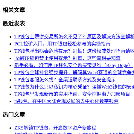
相关文章
最近发表
TP钱包上薄饼交易所怎么不见了？原因及解决方法全解
PCL挖矿入门，用TP钱包轻松参与的实操指南
TP钱包弹出病毒危险提示？别慌！这份权威处理指南请
收到TP钱包禁止使用提示？别慌，这些真相要知道
新手必看，如何用TP钱包安全购买宝贝狗（Baby Doge）
TP钱包全球排名稳步提升，解码其Web3赛道的全球竞争
TP钱包客服怎么找？全渠道联系方式及安全提示
TP钱包为什么只以私钥为核心凭证？读懂Web3钱包的安
TP钱包里发现新币的实用指南，安全挖掘潜力加密项目
tp钱包，在中国大陆合规发展的去中心化数字钱包
热门文章
ZKS解锁TP钱包，开启数字资产新旅程