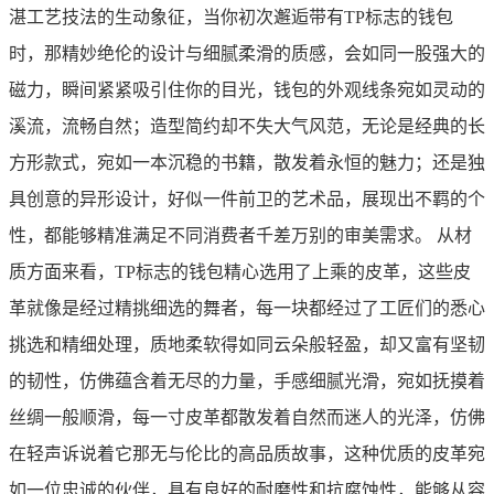
湛工艺技法的生动象征，当你初次邂逅带有TP标志的钱包
时，那精妙绝伦的设计与细腻柔滑的质感，会如同一股强大的
磁力，瞬间紧紧吸引住你的目光，钱包的外观线条宛如灵动的
溪流，流畅自然；造型简约却不失大气风范，无论是经典的长
方形款式，宛如一本沉稳的书籍，散发着永恒的魅力；还是独
具创意的异形设计，好似一件前卫的艺术品，展现出不羁的个
性，都能够精准满足不同消费者千差万别的审美需求。 从材
质方面来看，TP标志的钱包精心选用了上乘的皮革，这些皮
革就像是经过精挑细选的舞者，每一块都经过了工匠们的悉心
挑选和精细处理，质地柔软得如同云朵般轻盈，却又富有坚韧
的韧性，仿佛蕴含着无尽的力量，手感细腻光滑，宛如抚摸着
丝绸一般顺滑，每一寸皮革都散发着自然而迷人的光泽，仿佛
在轻声诉说着它那无与伦比的高品质故事，这种优质的皮革宛
如一位忠诚的伙伴，具有良好的耐磨性和抗腐蚀性，能够从容