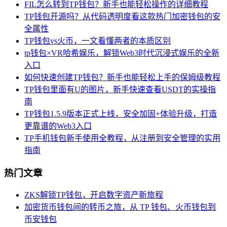
FIL怎么转到TP钱包？新手也能轻松操作的详细教程
TP钱包开源吗？从代码透明度看这款热门加密钱包的安
全属性
TP钱包vs火币，一文看懂两者的本质区别
tp钱包×VR哈希娱乐，解锁Web3时代沉浸式娱乐的全新
入口
如何快速创建TP钱包？新手也能轻松上手的保姆级教程
TP钱包里面有U的图片，新手快速查看USDT的实操指
南
TP钱包1.5.9版本正式上线，安全加固+体验升级，打造
更靠谱的Web3入口
TP手机钱包新手使用全教程，从注册到安全管理的实用
指南
热门文章
ZKS解锁TP钱包，开启数字资产新旅程
加密货币钱包间的转币之旅，从 TP 钱包、火币钱包到
币安钱包