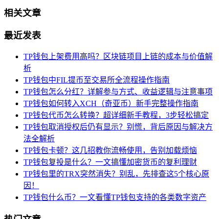
相关文章
最近发表
TP钱包上架费用高吗？区块链项目上链的成本与价值解
析
TP钱包中FIL提币至交易所全流程操作指南
TP钱包怎么分红？详解参与方式、收益逻辑与注意事项
TP钱包如何转入XCH（奇亚币）新手完整操作指南
TP钱包代币怎么转换？超详细新手教程，3步轻松搞定
TP钱包取消授权后仍有显示？别慌，背后原因与解决方
法全解析
TP钱包卡顿？这几招教你流畅使用，告别加载烦恼
TP钱包复投是什么？一文搞懂加密货币的复利理财
TP钱包里的TRX突然消失？别乱，先排查这5个核心原
因！
TP钱包什么币？一文看懂TP钱包支持的各类数字资产