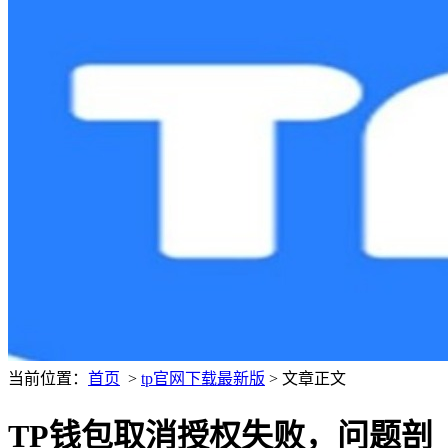
当前位置：
首页
>
tp官网下载最新版
> 文章正文
TP钱包取消授权失败，问题剖