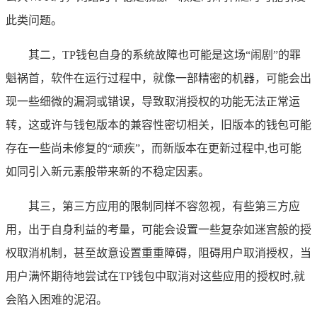
此类问题。
其二，TP钱包自身的系统故障也可能是这场“闹剧”的罪
魁祸首，软件在运行过程中，就像一部精密的机器，可能会出
现一些细微的漏洞或错误，导致取消授权的功能无法正常运
转，这或许与钱包版本的兼容性密切相关，旧版本的钱包可能
存在一些尚未修复的“顽疾”，而新版本在更新过程中,也可能
如同引入新元素般带来新的不稳定因素。
其三，第三方应用的限制同样不容忽视，有些第三方应
用，出于自身利益的考量，可能会设置一些复杂如迷宫般的授
权取消机制，甚至故意设置重重障碍，阻碍用户取消授权，当
用户满怀期待地尝试在TP钱包中取消对这些应用的授权时,就
会陷入困难的泥沼。