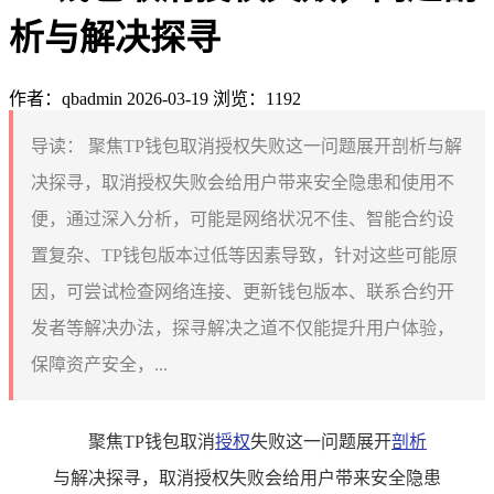
析与解决探寻
作者：qbadmin
2026-03-19
浏览：1192
导读：
聚焦TP钱包取消授权失败这一问题展开剖析与解
决探寻，取消授权失败会给用户带来安全隐患和使用不
便，通过深入分析，可能是网络状况不佳、智能合约设
置复杂、TP钱包版本过低等因素导致，针对这些可能原
因，可尝试检查网络连接、更新钱包版本、联系合约开
发者等解决办法，探寻解决之道不仅能提升用户体验，
保障资产安全，...
聚焦TP钱包取消
授权
失败这一问题展开
剖析
与解决探寻，取消授权失败会给用户带来安全隐患