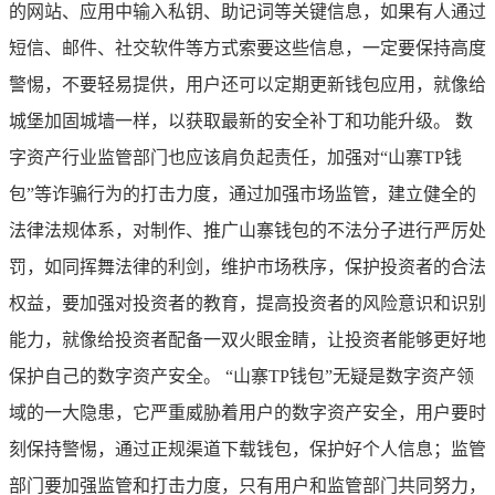
的网站、应用中输入私钥、助记词等关键信息，如果有人通过
短信、邮件、社交软件等方式索要这些信息，一定要保持高度
警惕，不要轻易提供，用户还可以定期更新钱包应用，就像给
城堡加固城墙一样，以获取最新的安全补丁和功能升级。 数
字资产行业监管部门也应该肩负起责任，加强对“山寨TP钱
包”等诈骗行为的打击力度，通过加强市场监管，建立健全的
法律法规体系，对制作、推广山寨钱包的不法分子进行严厉处
罚，如同挥舞法律的利剑，维护市场秩序，保护投资者的合法
权益，要加强对投资者的教育，提高投资者的风险意识和识别
能力，就像给投资者配备一双火眼金睛，让投资者能够更好地
保护自己的数字资产安全。 “山寨TP钱包”无疑是数字资产领
域的一大隐患，它严重威胁着用户的数字资产安全，用户要时
刻保持警惕，通过正规渠道下载钱包，保护好个人信息；监管
部门要加强监管和打击力度，只有用户和监管部门共同努力，