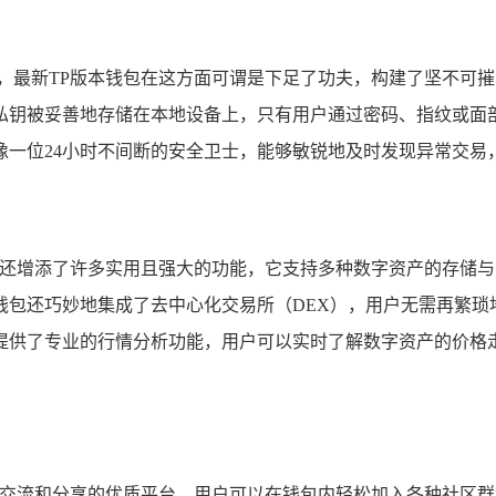
重，最新TP版本钱包在这方面可谓是下足了功夫，构建了坚不可
私钥被妥善地存储在本地设备上，只有用户通过密码、指纹或面部
像一位24小时不间断的安全卫士，能够敏锐地及时发现异常交易
钱包还增添了许多实用且强大的功能，它支持多种数字资产的存储
钱包还巧妙地集成了去中心化交易所（DEX），用户无需再繁琐
提供了专业的行情分析功能，用户可以实时了解数字资产的价格
一个交流和分享的优质平台，用户可以在钱包内轻松加入各种社区