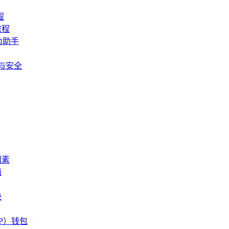
程
旅程
力助手
险与安全
因素
南
决
TP）钱包