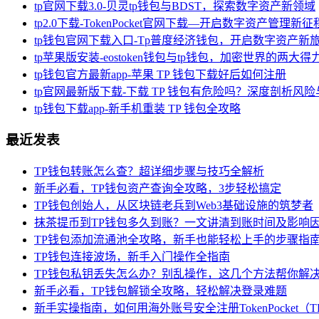
tp官网下载3.0-贝灵tp钱包与BDST，探索数字资产新领域
tp2.0下载-TokenPocket官网下载—开启数字资产管理新征
tp钱包官网下载入口-Tp普度经济钱包，开启数字资产新
tp苹果版安装-eostoken钱包与tp钱包，加密世界的两大得
tp钱包官方最新app-苹果 TP 钱包下载好后如何注册
tp官网最新版下载-下载 TP 钱包有危险吗？深度剖析风
tp钱包下载app-新手机重装 TP 钱包全攻略
最近发表
TP钱包转账怎么查？超详细步骤与技巧全解析
新手必看，TP钱包资产查询全攻略，3步轻松搞定
TP钱包创始人，从区块链老兵到Web3基础设施的筑梦者
抹茶提币到TP钱包多久到账？一文讲清到账时间及影响
TP钱包添加流通池全攻略，新手也能轻松上手的步骤指
TP钱包连接波场，新手入门操作全指南
TP钱包私钥丢失怎么办？别乱操作，这几个方法帮你解
新手必看，TP钱包解锁全攻略，轻松解决登录难题
新手实操指南，如何用海外账号安全注册TokenPocket（