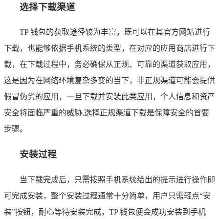
选择下载渠道
TP 钱包的获取途径较为丰富，既可以在其官方网站进行
下载，也能够依据手机系统的类型，在对应的应用商店进行下
载，在下载过程中，务必确保从正规、可靠的渠道获取应用，
这是因为在网络环境复杂多变的当下，非正规渠道可能会提供
假冒伪劣的应用，一旦下载并安装此类应用，个人信息和资产
安全将面临严重的威胁,选择正规渠道下载是保障安全的首要
步骤。
安装过程
当下载完成后，只需按照手机系统给出的提示进行操作即
可完成安装，整个安装过程通常十分简单，用户只需轻点“安
装”按钮，耐心等待安装完成，TP 钱包便会成功安装到手机