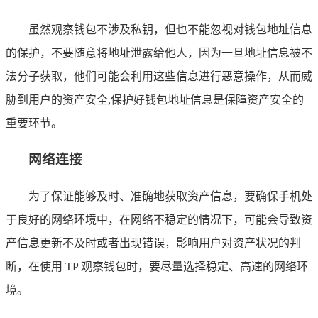
虽然观察钱包不涉及私钥，但也不能忽视对钱包地址信息
的保护，不要随意将地址泄露给他人，因为一旦地址信息被不
法分子获取，他们可能会利用这些信息进行恶意操作，从而威
胁到用户的资产安全,保护好钱包地址信息是保障资产安全的
重要环节。
网络连接
为了保证能够及时、准确地获取资产信息，要确保手机处
于良好的网络环境中，在网络不稳定的情况下，可能会导致资
产信息更新不及时或者出现错误，影响用户对资产状况的判
断，在使用 TP 观察钱包时，要尽量选择稳定、高速的网络环
境。