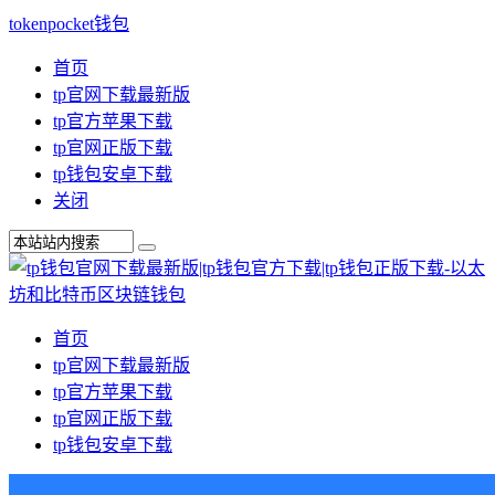
tokenpocket钱包
首页
tp官网下载最新版
tp官方苹果下载
tp官网正版下载
tp钱包安卓下载
关闭
首页
tp官网下载最新版
tp官方苹果下载
tp官网正版下载
tp钱包安卓下载