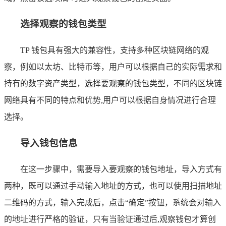
选择观察的钱包类型
TP 钱包具有强大的兼容性，支持多种区块链网络的观
察，例如以太坊、比特币等，用户可以根据自己的实际需求和
持有的数字资产类型，选择要观察的钱包类型，不同的区块链
网络具有不同的特点和优势,用户可以根据自身情况进行合理
选择。
导入钱包信息
在这一步骤中，需要导入要观察的钱包地址，导入方式有
两种，既可以通过手动输入地址的方式，也可以使用扫描地址
二维码的方式，输入完成后，点击“确定”按钮，系统会对输入
的地址进行严格的验证，只有当验证通过后,观察钱包才算创