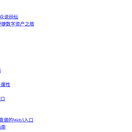
的众说纷纭
启便捷数字资产之旅
南
全属性
入口
靠谱的Web3入口
指南