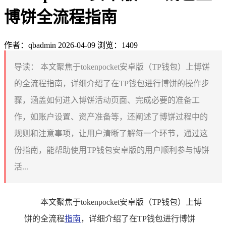
博饼全流程指南
作者：qbadmin
2026-04-09
浏览：1409
导读：
本文聚焦于tokenpocket安卓版（TP钱包）上博饼
的全流程指南，详细介绍了在TP钱包进行博饼的操作步
骤，涵盖如何进入博饼活动页面、完成必要的准备工
作，如账户设置、资产准备等，还阐述了博饼过程中的
规则和注意事项，让用户清晰了解每一个环节，通过这
份指南，能帮助使用TP钱包安卓版的用户顺利参与博饼
活...
本文聚焦于tokenpocket安卓版（TP钱包）上博
饼的全流程
指南
，详细介绍了在TP钱包进行博饼