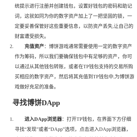
统提示进行注册并创建钱包，设置好钱包的密码和助记
词，这就如同为你的数字资产加上了一把坚固的锁，一
定要妥善保管好这些重要信息，以防资产丢失,让自己的
财富遭受损失。
充值资产
：博饼游戏通常需要使用一定的数字资产
作为筹码，所以我们要确保钱包中有足够的资产，你可
以通过从其他钱包转账，或者在TP钱包支持的交易所购
买相应的数字资产，然后将其充值到TP钱包中,为博饼游
戏做好充足的准备。
寻找博饼DApp
进入DApp浏览器
：打开TP钱包，在界面下方仔细
寻找“发现”或者“DApp”选项，点击进入DApp浏览器，