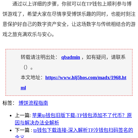
通过以上详细的步骤，你就可以在TP钱包上顺利参与博
饼游戏了，希望大家在尽情享受博饼乐趣的同时，也能时刻注
意保护好自己的数字资产安全，让这场数字与传统相结合的游
戏之旅充满欢乐与安心。
转载请注明出处：
qbadmin
，如有疑问，请联系
（
）。
本文地址：
https://www.hlj5hos.com/madx/1968.ht
ml
标签：
博饼流程指南
上一篇:
苹果tp钱包旧版下载-TP钱包添加不了代币？原
因与解决办法全解析
下一篇
:
tp钱包下载连接-深入解析TP冷钱包扫码签名的
含义