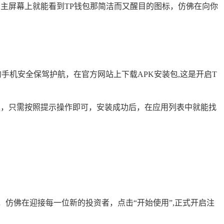
在主屏幕上就能看到TP钱包那简洁而又醒目的图标，仿佛在向你
手机安全保驾护航，在官方网站上下载APK安装包,这是开启T
限，只需按照提示操作即可，安装成功后，在应用列表中就能找
仿佛在迎接每一位新的投资者，点击“开始使用”,正式开启注