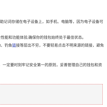
助记词存储在电子设备上，如手机、电脑等，因为电子设备可
性能和功能体验,确保你的钱包始终处于最佳状态。
动、钓鱼
链
接等层出不穷，不要轻易点击不明来源的链接，避免
，一定要时刻牢记安全第一的原则，妥善管理自己的钱包和资