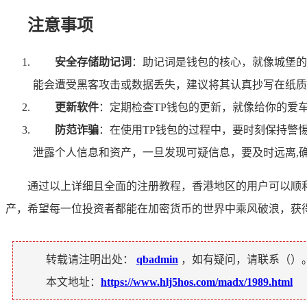
注意事项
安全存储助记词
：助记词是钱包的核心，就像城堡的
能会遭受黑客攻击或数据丢失，建议将其认真抄写在纸质
更新软件
：定期检查TP钱包的更新，就像给你的爱
防范诈骗
：在使用TP钱包的过程中，要时刻保持警
泄露个人信息和资产，一旦发现可疑信息，要及时远离,
通过以上详细且全面的注册教程，香港地区的用户可以顺
产，希望每一位投资者都能在加密货币的世界中乘风破浪，获
转载请注明出处：
qbadmin
，如有疑问，请联系（
）
本文地址：
https://www.hlj5hos.com/madx/1989.html