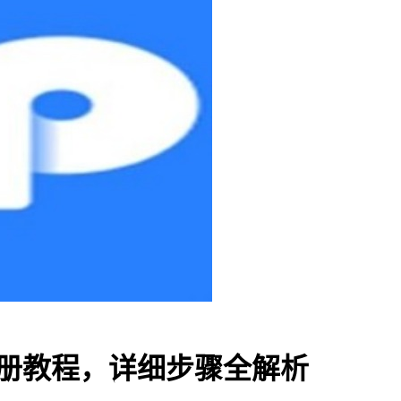
注册教程，详细步骤全解析