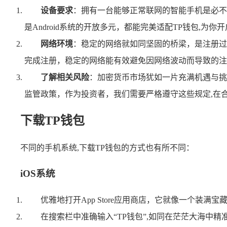
设备要求
：拥有一台能够正常联网的智能手机是必不
是Android系统的开放多元，都能完美适配TP钱包,为
网络环境
：稳定的网络就如同坚固的桥梁，是注册过
完成注册，稳定的网络能有效避免因网络波动而导致的注
了解相关风险
：加密货币市场犹如一片充满机遇与挑
监管政策，作为投资者，我们需要严格遵守这些规定,在
下载TP钱包
不同的手机系统,下载TP钱包的方式也有所不同：
iOS系统
优雅地打开App Store应用商店，它就像一个装满
在搜索栏中准确输入“TP钱包”,如同在茫茫大海中精