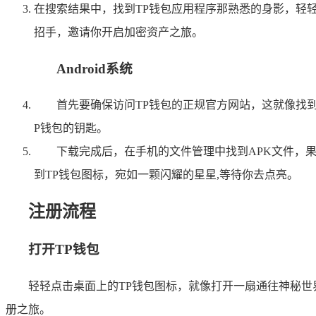
在搜索结果中，找到TP钱包应用程序那熟悉的身影，轻
招手，邀请你开启加密资产之旅。
Android系统
首先要确保访问TP钱包的正规官方网站，这就像找
P钱包的钥匙。
下载完成后，在手机的文件管理中找到APK文件，
到TP钱包图标，宛如一颗闪耀的星星,等待你去点亮。
注册流程
打开TP钱包
轻轻点击桌面上的TP钱包图标，就像打开一扇通往神秘世
册之旅。