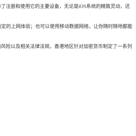
了注册和使用它的主要设备，无论是iOS系统的精致灵动，还
速稳定的上网体验；也可以使用移动数据网络，让你随时随地都能
的风险以及相关法律法规，香港地区针对加密货币制定了一系列