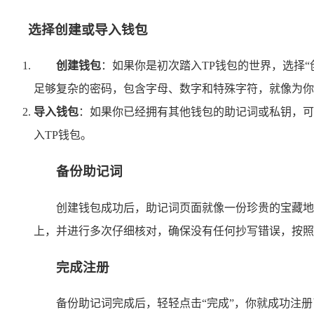
选择创建或导入钱包
创建钱包
：如果你是初次踏入TP钱包的世界，选择
足够复杂的密码，包含字母、数字和特殊字符，就像为你
导入钱包
：如果你已经拥有其他钱包的助记词或私钥，可
入TP钱包。
备份助记词
创建钱包成功后，助记词页面就像一份珍贵的宝藏地
上，并进行多次仔细核对，确保没有任何抄写错误，按照
完成注册
备份助记词完成后，轻轻点击“完成”，你就成功注