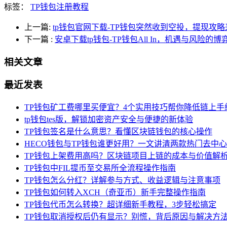
标签：
TP钱包注册教程
上一篇:
tp钱包官网下载-TP钱包突然收到空投，提现攻
下一篇
:
安卓下载tp钱包-TP钱包All In，机遇与风险的博
相关文章
最近发表
TP钱包矿工费哪里买便宜？4个实用技巧帮你降低链上手
tp钱包tes版，解锁加密资产安全与便捷的新体验
TP钱包签名是什么意思？看懂区块链钱包的核心操作
HECO钱包与TP钱包谁更好用？一文讲清两款热门去中
TP钱包上架费用高吗？区块链项目上链的成本与价值解
TP钱包中FIL提币至交易所全流程操作指南
TP钱包怎么分红？详解参与方式、收益逻辑与注意事项
TP钱包如何转入XCH（奇亚币）新手完整操作指南
TP钱包代币怎么转换？超详细新手教程，3步轻松搞定
TP钱包取消授权后仍有显示？别慌，背后原因与解决方