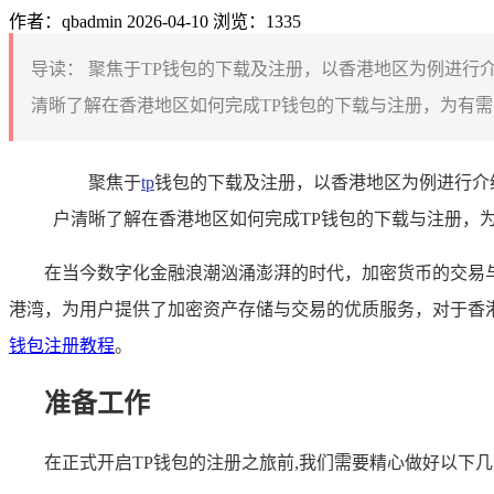
作者：qbadmin
2026-04-10
浏览：1335
导读：
聚焦于TP钱包的下载及注册，以香港地区为例进行
清晰了解在香港地区如何完成TP钱包的下载与注册，为有需求
聚焦于
tp
钱包的下载及注册，以香港地区为例进行介
户清晰了解在香港地区如何完成TP钱包的下载与注册，
在当今数字化金融浪潮汹涌澎湃的时代，加密货币的交易
港湾，为用户提供了加密资产存储与交易的优质服务，对于香港
钱包注册教程
。
准备工作
在正式开启TP钱包的注册之旅前,我们需要精心做好以下