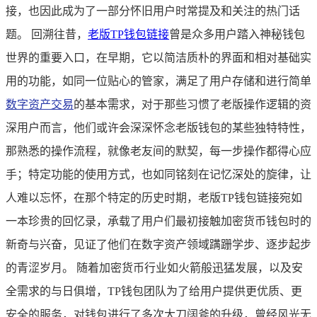
接，也因此成为了一部分怀旧用户时常提及和关注的热门话
题。 回溯往昔，
老版TP钱包链接
曾是众多用户踏入神秘钱包
世界的重要入口，在早期，它以简洁质朴的界面和相对基础实
用的功能，如同一位贴心的管家，满足了用户存储和进行简单
数字资产交易
的基本需求，对于那些习惯了老版操作逻辑的资
深用户而言，他们或许会深深怀念老版钱包的某些独特特性，
那熟悉的操作流程，就像老友间的默契，每一步操作都得心应
手；特定功能的使用方式，也如同铭刻在记忆深处的旋律，让
人难以忘怀，在那个特定的历史时期，老版TP钱包链接宛如
一本珍贵的回忆录，承载了用户们最初接触加密货币钱包时的
新奇与兴奋，见证了他们在数字资产领域蹒跚学步、逐步起步
的青涩岁月。 随着加密货币行业如火箭般迅猛发展，以及安
全需求的与日俱增，TP钱包团队为了给用户提供更优质、更
安全的服务，对钱包进行了多次大刀阔斧的升级，曾经风光无