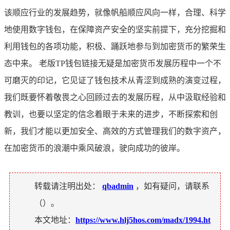
该顺应行业的发展趋势，就像帆船顺应风向一样，合理、科学
地使用数字钱包，在保障资产安全的坚实前提下，充分挖掘和
利用钱包的各项功能，积极、踊跃地参与到加密货币的繁荣生
态中来。 老版TP钱包链接无疑是加密货币发展历程中一个不
可磨灭的印记，它见证了钱包技术从青涩到成熟的演变过程，
我们既要怀着敬畏之心回顾过去的发展历程，从中汲取经验和
教训，也要以坚定的信念着眼于未来的进步，不断探索和创
新，我们才能以更加安全、高效的方式管理我们的数字资产，
在加密货币的浪潮中乘风破浪，驶向成功的彼岸。
转载请注明出处：
qbadmin
，如有疑问，请联系
（
）。
本文地址：
https://www.hlj5hos.com/madx/1994.ht