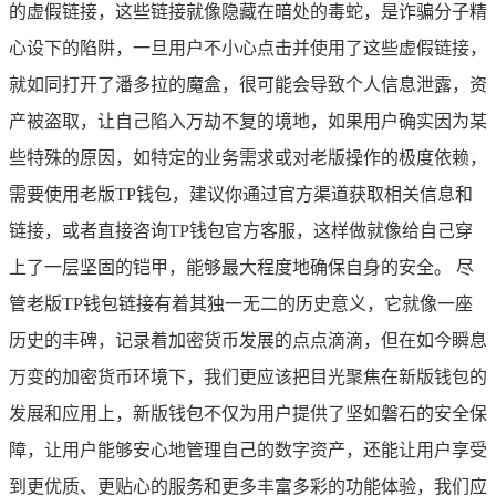
的虚假链接，这些链接就像隐藏在暗处的毒蛇，是诈骗分子精
心设下的陷阱，一旦用户不小心点击并使用了这些虚假链接，
就如同打开了潘多拉的魔盒，很可能会导致个人信息泄露，资
产被盗取，让自己陷入万劫不复的境地，如果用户确实因为某
些特殊的原因，如特定的业务需求或对老版操作的极度依赖，
需要使用老版TP钱包，建议你通过官方渠道获取相关信息和
链接，或者直接咨询TP钱包官方客服，这样做就像给自己穿
上了一层坚固的铠甲，能够最大程度地确保自身的安全。 尽
管老版TP钱包链接有着其独一无二的历史意义，它就像一座
历史的丰碑，记录着加密货币发展的点点滴滴，但在如今瞬息
万变的加密货币环境下，我们更应该把目光聚焦在新版钱包的
发展和应用上，新版钱包不仅为用户提供了坚如磐石的安全保
障，让用户能够安心地管理自己的数字资产，还能让用户享受
到更优质、更贴心的服务和更多丰富多彩的功能体验，我们应