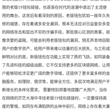
限的老版TP钱包链接，也逐渐在时代的浪潮中退出了主流使
用的舞台，这背后有着深刻的原因，老版钱包犹如一座年久失
修的城堡，存在着诸多安全漏洞，根本无法应对日益复杂多变
的网络攻击和层出不穷的诈骗手段，那些居心叵测的黑客，就
像贪婪的盗贼，可能会利用老版钱包的漏洞，悄无声息地窃取
用户的数字资产，给用户带来难以估量的巨大损失，与之形成
鲜明对比的是，新版钱包在功能上实现了质的飞跃，如同装备
了先进科技的超级战舰，它不仅支持更多的区块链网络，让用
户能够轻松涉足更广阔的数字领域，还提供了更丰富多样的金
融服务，如理财、借贷等，能够全方位、多层次地满足用户不
断增长的多样化需求。 需要特别郑重地提醒广大用户，当你
在网络的茫茫大海中寻找老版TP钱包链接时，一定要保持高
度的警惕，如同在布满陷阱的丛林中前行，网络上存在着大量