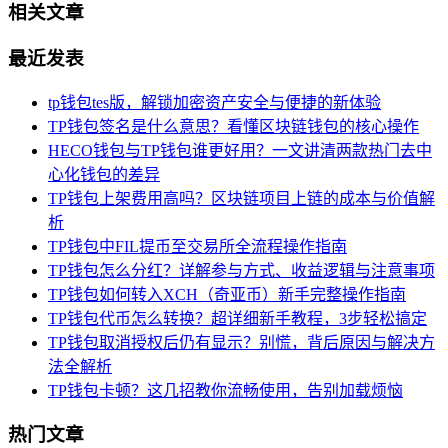
相关文章
最近发表
tp钱包tes版，解锁加密资产安全与便捷的新体验
TP钱包签名是什么意思？看懂区块链钱包的核心操作
HECO钱包与TP钱包谁更好用？一文讲清两款热门去中
心化钱包的差异
TP钱包上架费用高吗？区块链项目上链的成本与价值解
析
TP钱包中FIL提币至交易所全流程操作指南
TP钱包怎么分红？详解参与方式、收益逻辑与注意事项
TP钱包如何转入XCH（奇亚币）新手完整操作指南
TP钱包代币怎么转换？超详细新手教程，3步轻松搞定
TP钱包取消授权后仍有显示？别慌，背后原因与解决方
法全解析
TP钱包卡顿？这几招教你流畅使用，告别加载烦恼
热门文章