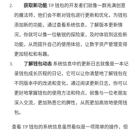
获取新功能
TP 钱包的开发者们就像一群充满创意
的魔法师，他们会不断对钱包进行更新和优化，为钱包
添加新的功能，通过查看系统信息，了解版本更新情
况，你就可以像一位敏锐的探险家，及时体验到这些新
功能，从而提升自己的使用体验，让数字资产管理变得
更加轻松和有趣。
了解钱包动态
系统信息中的更新日志就像是一本记
录钱包成长历程的日记，它可以让你清楚地了解钱包在
不同版本中的改进和变化，通过阅读更新日志，你可以
更好地掌握钱包的使用方法和特点，就像与一位老朋友
深入交流，更加熟悉它的脾性，从而更加高效地使用钱
包。
查看 TP 钱包的系统信息虽然看似是一项简单的操作，但