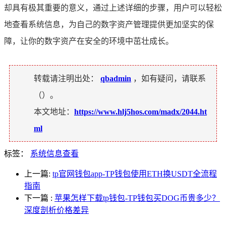
却具有极其重要的意义，通过上述详细的步骤，用户可以轻松
地查看系统信息，为自己的数字资产管理提供更加坚实的保
障，让你的数字资产在安全的环境中茁壮成长。
转载请注明出处：
qbadmin
，如有疑问，请联系
（
）。
本文地址：
https://www.hlj5hos.com/madx/2044.ht
ml
标签：
系统信息查看
上一篇:
tp官网钱包app-TP钱包使用ETH换USDT全流程
指南
下一篇
:
苹果怎样下载tp钱包-TP钱包买DOG币贵多少？
深度剖析价格差异