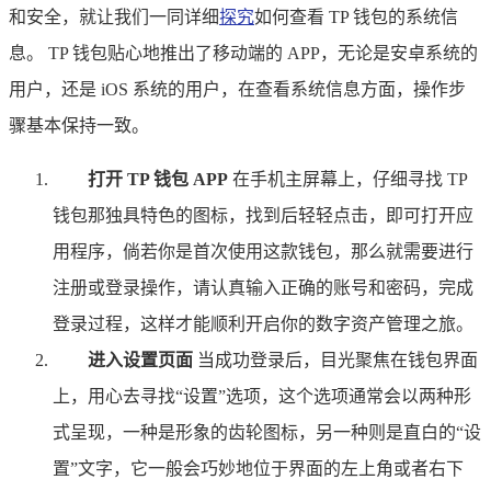
和安全，就让我们一同详细
探究
如何查看 TP 钱包的系统信
息。 TP 钱包贴心地推出了移动端的 APP，无论是安卓系统的
用户，还是 iOS 系统的用户，在查看系统信息方面，操作步
骤基本保持一致。
打开 TP 钱包 APP
在手机主屏幕上，仔细寻找 TP
钱包那独具特色的图标，找到后轻轻点击，即可打开应
用程序，倘若你是首次使用这款钱包，那么就需要进行
注册或登录操作，请认真输入正确的账号和密码，完成
登录过程，这样才能顺利开启你的数字资产管理之旅。
进入设置页面
当成功登录后，目光聚焦在钱包界面
上，用心去寻找“设置”选项，这个选项通常会以两种形
式呈现，一种是形象的齿轮图标，另一种则是直白的“设
置”文字，它一般会巧妙地位于界面的左上角或者右下