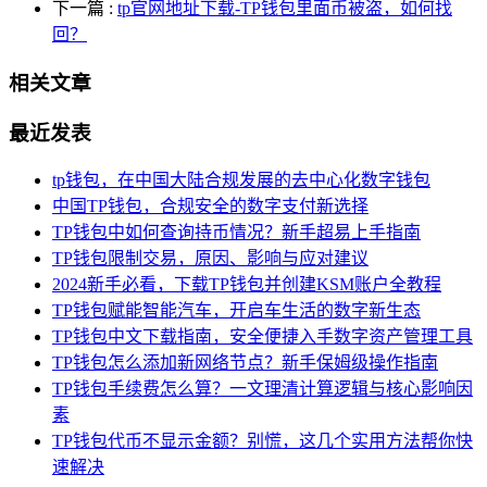
下一篇
:
tp官网地址下载-TP钱包里面币被盗，如何找
回？
相关文章
最近发表
tp钱包，在中国大陆合规发展的去中心化数字钱包
中国TP钱包，合规安全的数字支付新选择
TP钱包中如何查询持币情况？新手超易上手指南
TP钱包限制交易，原因、影响与应对建议
2024新手必看，下载TP钱包并创建KSM账户全教程
TP钱包赋能智能汽车，开启车生活的数字新生态
TP钱包中文下载指南，安全便捷入手数字资产管理工具
TP钱包怎么添加新网络节点？新手保姆级操作指南
TP钱包手续费怎么算？一文理清计算逻辑与核心影响因
素
TP钱包代币不显示金额？别慌，这几个实用方法帮你快
速解决