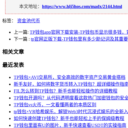
本文地址：
https://www.hlj5hos.com/madx/2144.html
标签：
资金池代币
上一篇:
TP钱包app官网下载安装-TP钱包币显示很多钱
下一篇
:
tp官网正版下载-TP钱包里有多少助记词及其重
相关文章
最近发表
TP钱包×AVI交易所，安全高效的数字资产交易黄金搭档
新手友好，如何将数字货币转入TP钱包？超详细操作指
FIL怎么转到TP钱包？新手也能轻松操作的详细教程
TP钱包开源吗？从代码透明度看这款热门加密钱包的安
TP钱包vs火币，一文看懂两者的本质区别
tp钱包×VR哈希娱乐，解锁Web3时代沉浸式娱乐的全新
如何快速创建TP钱包？新手也能轻松上手的保姆级教程
TP钱包里面有U的图片，新手快速查看USDT的实操指南