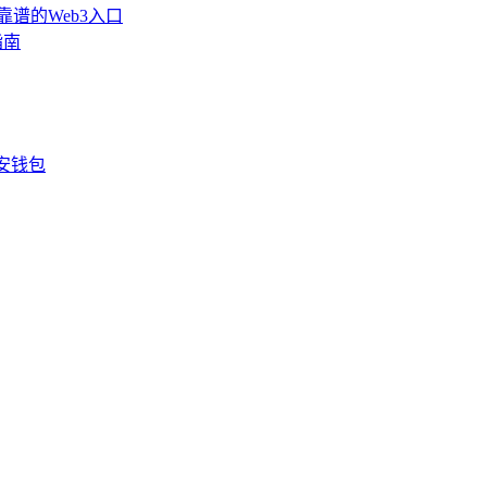
靠谱的Web3入口
指南
安钱包