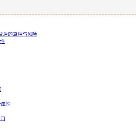
，背后的真相与风险
要性
南
全属性
入口