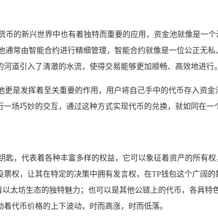
密货币的新兴世界中也有着独特而重要的应用，资金池就像是一个
资金池通常由智能合约进行精细管理，智能合约就像是一位公正无
的河道引入了清澈的水流，使得交易能够更加顺畅、高效地进行
池更是发挥着至关重要的作用，用户将自己手中的代币存入资金
行一场巧妙的交互，通过这种方式实现代币的兑换，就如同在一
的钥匙，代表着各种丰富多样的权益，它可以象征着资产的所有权
投票权，让其在特定的决策中拥有发言权，在TP钱包这个广阔的
，展现着以太坊生态的独特魅力；也可以是其他公链上的代币，各具
动着代币价格的上下波动，时而高涨，时而低落。