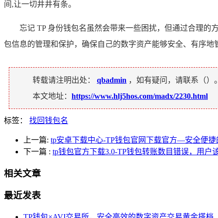
间,让一切井井有条。
忘记 TP 身份钱包名虽然会带来一些困扰，但通过合理
包信息的管理和保护，确保自己的数字资产能够安全、有序地
转载请注明出处：
qbadmin
，如有疑问，请联系（
）
本文地址：
https://www.hlj5hos.com/madx/2230.html
标签：
找回钱包名
上一篇:
tp安卓下载中心-TP钱包官网下载官方—安全便
下一篇
:
tp钱包官方下载3.0-TP钱包转账数目错误，用
相关文章
最近发表
TP钱包×AVI交易所，安全高效的数字资产交易黄金搭档