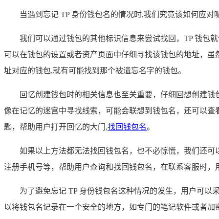
当遇到忘记 TP 身份钱包名的情况时,我们究竟该如何应对
我们可以通过钱包的其他标识信息来尝试找回，TP 钱包
可以在钱包的设置或者资产页面中仔细寻找该钱包的地址，虽
址对应的钱包,就有可能找到那个被遗忘名字的钱包。
回忆创建钱包时的相关信息也至关重要，仔细回想创建钱
像在记忆的迷宫中寻找线索，可能会联想到钱包名，还可以查
匙，帮助用户打开回忆的大门,
找回钱包名
。
如果以上方法都无法找回钱包名，也不必惊慌，我们还可以
注册手机号等，帮助用户查询和找回钱包名，在联系客服时，
为了避免忘记 TP 身份钱包名这种情况的发生，用户可
以将钱包名记录在一个安全的地方，如专门的笔记软件或者加