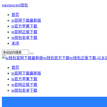
tokenpocket钱包
首页
tp官网下载最新版
tp官方苹果下载
tp官网正版下载
tp钱包安卓下载
关闭
首页
tp官网下载最新版
tp官方苹果下载
tp官网正版下载
tp钱包安卓下载