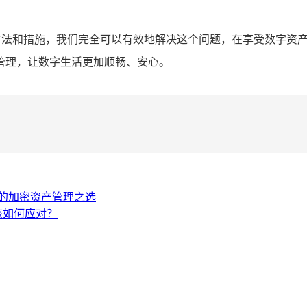
的方法和措施，我们完全可以有效地解决这个问题，在享受数字资
管理，让数字生活更加顺畅、安心。
。
捷的加密资产管理之选
户该如何应对？