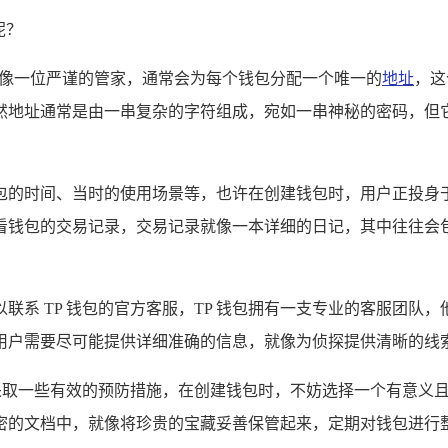
呢？
就像一位严谨的管家，通常会为每个钱包分配一个唯一的
地址
，这
然地址通常是由一串复杂的字符组成，宛如一串神秘的密码，但
包的时间、当时的使用场景等，也许在创建钱包时，用户正投身
看钱包的交易记录，交易记录就像一本详细的日记，其中往往会
联系 TP 钱包的官方客服，TP 钱包拥有一支专业的客服团队
用户需要尽可能提供详细准确的信息，就像为侦探提供清晰的线
以采取一些有效的预防措施，在创建钱包时，不妨选择一个有意义
密的文档中，就像将珍贵的宝藏妥善保管起来，定期对钱包进行