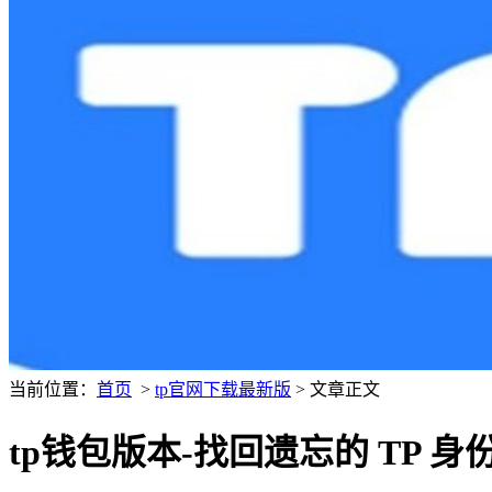
当前位置：
首页
>
tp官网下载最新版
> 文章正文
tp钱包版本-找回遗忘的 TP 身