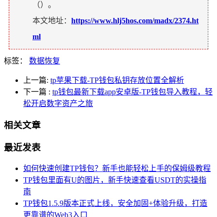
（
）。
本文地址：
https://www.hlj5hos.com/madx/2374.ht
ml
标签：
数据恢复
上一篇:
tp苹果下载-TP钱包私钥存放位置全解析
下一篇
:
tp钱包最新下载app安卓版-TP钱包导入教程，轻
松开启数字资产之旅
相关文章
最近发表
如何快速创建TP钱包？新手也能轻松上手的保姆级教程
TP钱包里面有U的图片，新手快速查看USDT的实操指
南
TP钱包1.5.9版本正式上线，安全加固+体验升级，打造
更靠谱的Web3入口