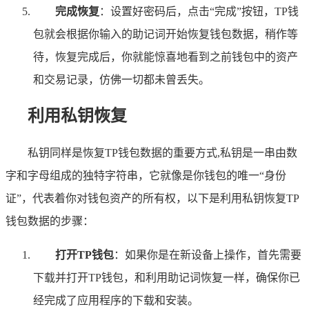
完成恢复
：设置好密码后，点击“完成”按钮，TP钱
包就会根据你输入的助记词开始恢复钱包数据，稍作等
待，恢复完成后，你就能惊喜地看到之前钱包中的资产
和交易记录，仿佛一切都未曾丢失。
利用私钥恢复
私钥同样是恢复TP钱包数据的重要方式,私钥是一串由数
字和字母组成的独特字符串，它就像是你钱包的唯一“身份
证”，代表着你对钱包资产的所有权，以下是利用私钥恢复TP
钱包数据的步骤：
打开TP钱包
：如果你是在新设备上操作，首先需要
下载并打开TP钱包，和利用助记词恢复一样，确保你已
经完成了应用程序的下载和安装。