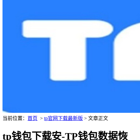
当前位置：
首页
>
tp官网下载最新版
> 文章正文
tp钱包下载安-TP钱包数据恢