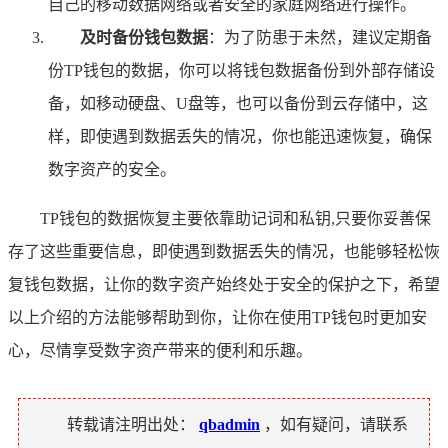
自己的移动数据网络或者安全的家庭网络进行操作。
及时备份钱包数据
：为了防患于未然，建议定期备
份TP钱包的数据，你可以将钱包数据备份到外部存储设
备，如移动硬盘、U盘等，也可以备份到云存储中，这
样，即使遇到数据丢失的情况，你也能迅速恢复，确保
数字资产的安全。
TP钱包的数据恢复主要依靠助记词和私钥,只要你妥善保
存了这些重要信息，即使遇到数据丢失的情况，也能够轻松恢
复钱包数据，让你的数字资产始终处于安全的保护之下，希望
以上介绍的方法能够帮助到你，让你在使用TP钱包时更加安
心，尽情享受数字资产带来的便利和乐趣。
转载请注明出处：
qbadmin
，如有疑问，请联系