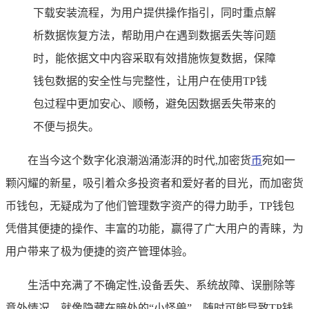
下载安装流程，为用户提供操作指引，同时重点解
析数据恢复方法，帮助用户在遇到数据丢失等问题
时，能依据文中内容采取有效措施恢复数据，保障
钱包数据的安全性与完整性，让用户在使用TP钱
包过程中更加安心、顺畅，避免因数据丢失带来的
不便与损失。
在当今这个数字化浪潮汹涌澎湃的时代,加密货
币
宛如一
颗闪耀的新星，吸引着众多投资者和爱好者的目光，而加密货
币钱包，无疑成为了他们管理数字资产的得力助手，TP钱包
凭借其便捷的操作、丰富的功能，赢得了广大用户的青睐，为
用户带来了极为便捷的资产管理体验。
生活中充满了不确定性,设备丢失、系统故障、误删除等
意外情况，就像隐藏在暗处的“小怪兽”，随时可能导致TP钱