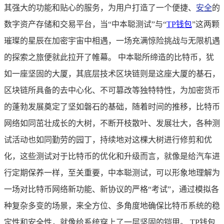
其强大的功能和贴心的服务，为用户打造了一个便捷、
安全
的
数字资产存储和交易平台，当“中本聪测试”与“
TP钱包
”这两颗
璀璨的星辰在加密宇宙中相遇，一场充满惊险挑战与无限机遇
的探索之旅便就此拉开了帷幕。 中本聪所缔造的比特币，犹
如一座坚固的大厦，其底层技术区块链则是这座大厦的基石，
区块链所具备的去中心化、不可篡改等独特特性，为加密货币
的蓬勃发展奠定了坚如磐石的基础，随着时间的推移，比特币
网络如同茁壮成长的大树，不断开枝散叶、发展壮大，各种测
试活动也如同勤劳的园丁，持续地对这棵大树进行修剪和优
化，这些测试对于比特币的优化和升级而言，就像是给汽车进
行定期保养一样，至关重要，中本聪测试，可以形象地理解为
一场对比特币网络新功能、新协议的严格“考试”，通过模拟各
种复杂多变的场景，来全方位、多角度地确保比特币系统的稳
定性和安全性，就像给系统穿上了一层坚固的铠甲。 TP钱包