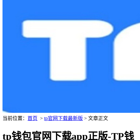
当前位置：
首页
>
tp官网下载最新版
> 文章正文
tp钱包官网下载app正版-TP钱