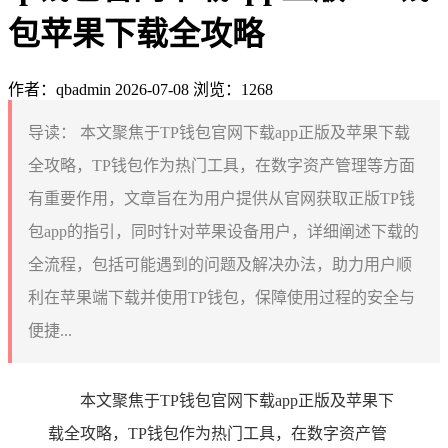
包苹果下载全攻略
作者：qbadmin
2026-07-08
浏览：1268
导读：
本文聚焦于TP钱包官网下载app正版及苹果下载
全攻略，TP钱包作为热门工具，在数字资产管理等方面
有重要作用，文章旨在为用户提供从官网获取正版TP钱
包app的指引，同时针对苹果设备用户，详细阐述下载的
全流程，包括可能遇到的问题及解决办法，助力用户顺
利在苹果端下载并使用TP钱包，保障使用过程的安全与
便捷...
本文聚焦于TP钱包官网下载app正版及苹果下
载全攻略，TP钱包作为热门工具，在数字资产管