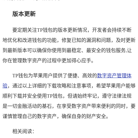
版本更新
要定期关注TP钱包的版本更新情况，开发者会持续不断
地优化和改进钱包的功能，修复已知的漏洞和问题，及时更新
到最新版本可以确保你使用到最稳定、最安全的钱包服务,让
你在管理数字资产的过程中更加得心应手。
TP钱包为苹果用户提供了便捷、高效的
数字资产管理体
验
，通过以上详细的下载攻略和注意事项，希望苹果用户能够
顺利下载并安全使用TP钱包，但请始终牢记，遵守法律法规
是一切金融活动的基石，在享受数字资产带来便利的同时，要
谨慎管理自己的数字资产，确保自身的财产安全。
相关阅读：