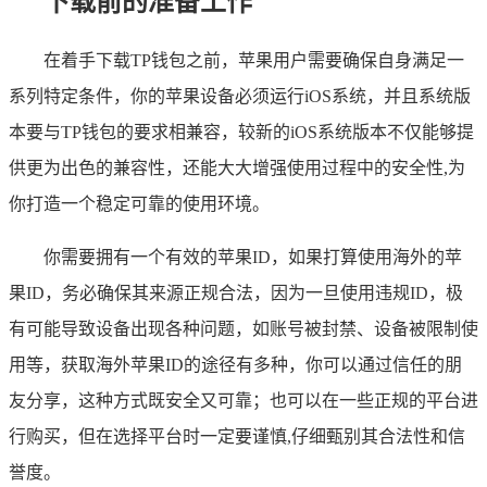
下载前的准备工作
在着手下载TP钱包之前，苹果用户需要确保自身满足一
系列特定条件，你的苹果设备必须运行iOS系统，并且系统版
本要与TP钱包的要求相兼容，较新的iOS系统版本不仅能够提
供更为出色的兼容性，还能大大增强使用过程中的安全性,为
你打造一个稳定可靠的使用环境。
你需要拥有一个有效的苹果ID，如果打算使用海外的苹
果ID，务必确保其来源正规合法，因为一旦使用违规ID，极
有可能导致设备出现各种问题，如账号被封禁、设备被限制使
用等，获取海外苹果ID的途径有多种，你可以通过信任的朋
友分享，这种方式既安全又可靠；也可以在一些正规的平台进
行购买，但在选择平台时一定要谨慎,仔细甄别其合法性和信
誉度。