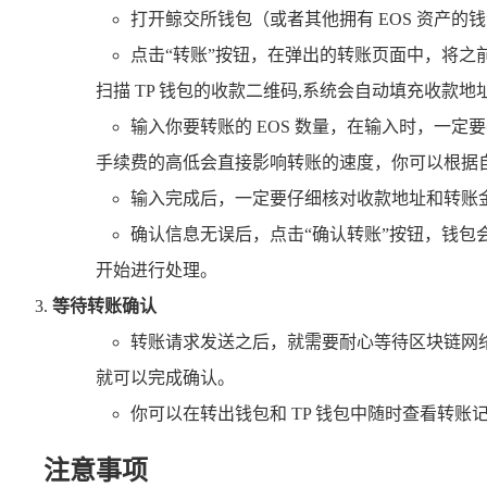
打开鲸交所钱包（或者其他拥有 EOS 资产的钱
点击“转账”按钮，在弹出的转账页面中，将之前
扫描 TP 钱包的收款二维码,系统会自动填充收款地
输入你要转账的 EOS 数量，在输入时，一
手续费的高低会直接影响转账的速度，你可以根据
输入完成后，一定要仔细核对收款地址和转账
确认信息无误后，点击“确认转账”按钮，钱包
开始进行处理。
等待转账确认
转账请求发送之后，就需要耐心等待区块链网
就可以完成确认。
你可以在转出钱包和 TP 钱包中随时查看转账
注意事项