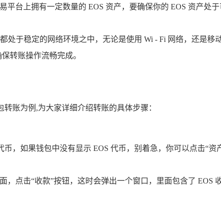
易平台上拥有一定数量的 EOS 资产，要确保你的 EOS 资产处
处于稳定的网络环境之中，无论是使用 Wi - Fi 网络，还
确保转账操作流畅完成。
 钱包转账为例,为大家详细介绍转账的具体步骤：
 代币，如果钱包中没有显示 EOS 代币，别着急，你可以点击“资产
页面，点击“收款”按钮，这时会弹出一个窗口，里面包含了 EO