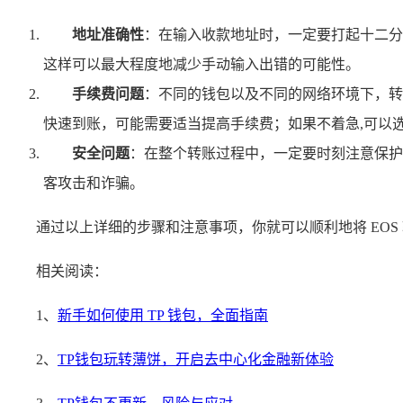
地址准确性
：在输入收款地址时，一定要打起十二分
这样可以最大程度地减少手动输入出错的可能性。
手续费问题
：不同的钱包以及不同的网络环境下，转
快速到账，可能需要适当提高手续费；如果不着急,可以
安全问题
：在整个转账过程中，一定要时刻注意保护
客攻击和诈骗。
通过以上详细的步骤和注意事项，你就可以顺利地将 EOS
相关阅读：
1、
新手如何使用 TP 钱包，全面指南
2、
TP钱包玩转薄饼，开启去中心化金融新体验