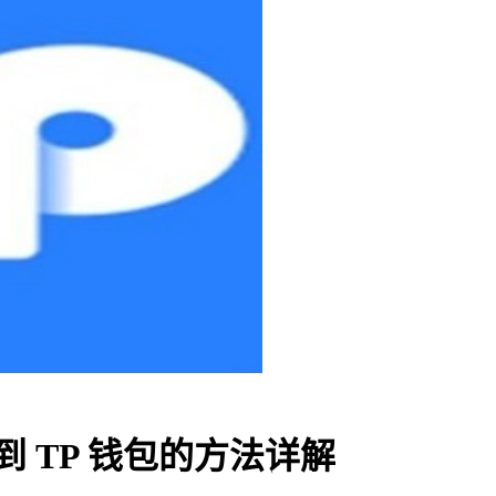
到 TP 钱包的方法详解