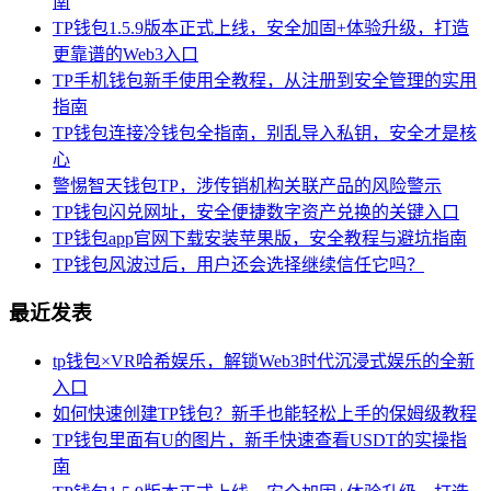
南
TP钱包1.5.9版本正式上线，安全加固+体验升级，打造
更靠谱的Web3入口
TP手机钱包新手使用全教程，从注册到安全管理的实用
指南
TP钱包连接冷钱包全指南，别乱导入私钥，安全才是核
心
警惕智天钱包TP，涉传销机构关联产品的风险警示
TP钱包闪兑网址，安全便捷数字资产兑换的关键入口
TP钱包app官网下载安装苹果版，安全教程与避坑指南
TP钱包风波过后，用户还会选择继续信任它吗？
最近发表
tp钱包×VR哈希娱乐，解锁Web3时代沉浸式娱乐的全新
入口
如何快速创建TP钱包？新手也能轻松上手的保姆级教程
TP钱包里面有U的图片，新手快速查看USDT的实操指
南