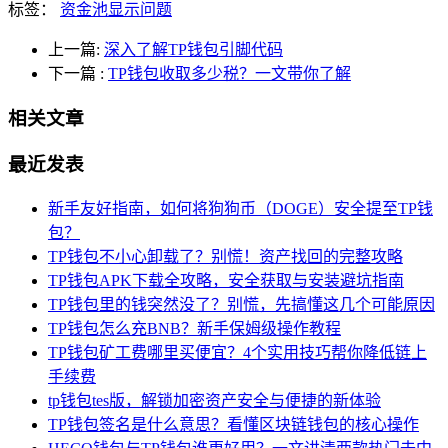
标签：
资金池显示问题
上一篇:
深入了解TP钱包引脚代码
下一篇
:
TP钱包收取多少税？一文带你了解
相关文章
最近发表
新手友好指南，如何将狗狗币（DOGE）安全提至TP钱
包？
TP钱包不小心卸载了？别慌！资产找回的完整攻略
TP钱包APK下载全攻略，安全获取与安装避坑指南
TP钱包里的钱突然没了？别慌，先搞懂这几个可能原因
TP钱包怎么充BNB？新手保姆级操作教程
TP钱包矿工费哪里买便宜？4个实用技巧帮你降低链上
手续费
tp钱包tes版，解锁加密资产安全与便捷的新体验
TP钱包签名是什么意思？看懂区块链钱包的核心操作